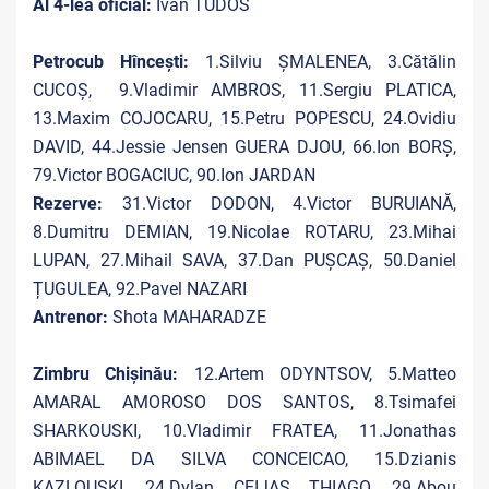
Al 4-lea oficial:
Ivan TUDOS
Petrocub Hîncești:
1.Silviu ȘMALENEA, 3.Cătălin
CUCOȘ, 9.Vladimir AMBROS, 11.Sergiu PLATICA,
13.Maxim COJOCARU, 15.Petru POPESCU, 24.Ovidiu
DAVID, 44.Jessie Jensen GUERA DJOU, 66.Ion BORȘ,
79.Victor BOGACIUC, 90.Ion JARDAN
Rezerve:
31.Victor DODON, 4.Victor BURUIANĂ,
8.Dumitru DEMIAN, 19.Nicolae ROTARU, 23.Mihai
LUPAN, 27.Mihail SAVA, 37.Dan PUȘCAȘ, 50.Daniel
ȚUGULEA, 92.Pavel NAZARI
Antrenor:
Shota MAHARADZE
Zimbru Chișinău:
12.Artem ODYNTSOV, 5.Matteo
AMARAL AMOROSO DOS SANTOS, 8.Tsimafei
SHARKOUSKI, 10.Vladimir FRATEA, 11.Jonathas
ABIMAEL DA SILVA CONCEICAO, 15.Dzianis
KAZLOUSKI, 24.Dylan CEIJAS THIAGO, 29.Abou