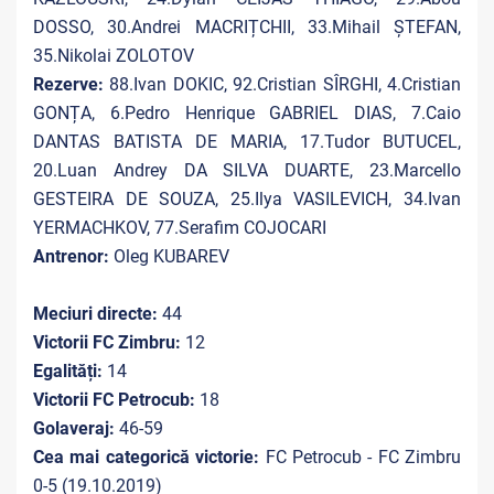
DOSSO, 30.Andrei MACRIȚCHII, 33.Mihail ȘTEFAN,
35.Nikolai ZOLOTOV
Rezerve:
88.Ivan DOKIC, 92.Cristian SÎRGHI, 4.Cristian
GONȚA, 6.Pedro Henrique GABRIEL DIAS, 7.Caio
DANTAS BATISTA DE MARIA, 17.Tudor BUTUCEL,
20.Luan Andrey DA SILVA DUARTE, 23.Marcello
GESTEIRA DE SOUZA, 25.Ilya VASILEVICH, 34.Ivan
YERMACHKOV, 77.Serafim COJOCARI
Antrenor:
Oleg KUBAREV
Meciuri directe:
44
Victorii FC Zimbru:
12
Egalități:
14
Victorii FC Petrocub:
18
Golaveraj:
46-59
Cea mai categorică victorie:
FC Petrocub - FC Zimbru
0-5 (19.10.2019)