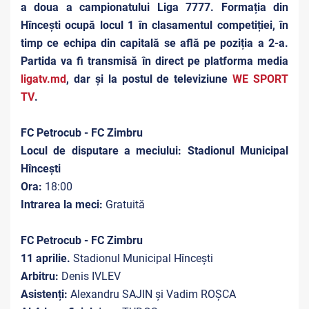
a doua a campionatului Liga 7777. Formația din
Hîncești ocupă locul 1 în clasamentul competiției, în
timp ce echipa din capitală se află pe poziția a 2-a.
Partida va fi transmisă în direct pe platforma media
ligatv.md
, dar și la postul de televiziune
WE SPORT
TV
.
FC Petrocub - FC Zimbru
Locul de disputare a meciului: Stadionul Municipal
Hîncești
Ora:
18:00
Intrarea la meci:
Gratuită
FC Petrocub - FC Zimbru
11 aprilie.
Stadionul Municipal Hîncești
Arbitru:
Denis IVLEV
Asistenți:
Alexandru SAJIN și Vadim ROȘCA