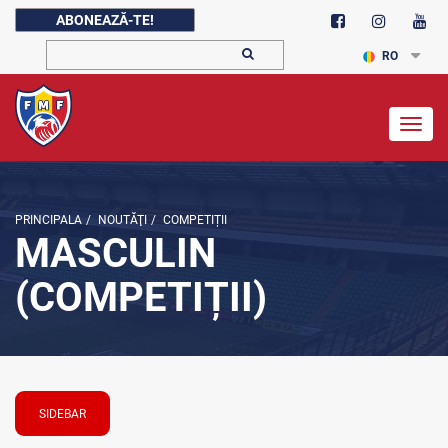
ABONEAZĂ-TE!
RO
Togg
navig
PRINCIPALA
/
NOUTĂŢI
/
COMPETIȚII
MASCULIN
(COMPETIȚII)
SIDEBAR