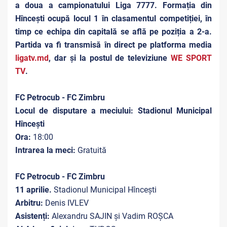
a doua a campionatului Liga 7777. Formația din
Hîncești ocupă locul 1 în clasamentul competiției, în
timp ce echipa din capitală se află pe poziția a 2-a.
Partida va fi transmisă în direct pe platforma media
ligatv.md
, dar și la postul de televiziune
WE SPORT
TV
.
FC Petrocub - FC Zimbru
Locul de disputare a meciului: Stadionul Municipal
Hîncești
Ora:
18:00
Intrarea la meci:
Gratuită
FC Petrocub - FC Zimbru
11 aprilie.
Stadionul Municipal Hîncești
Arbitru:
Denis IVLEV
Asistenți:
Alexandru SAJIN și Vadim ROȘCA