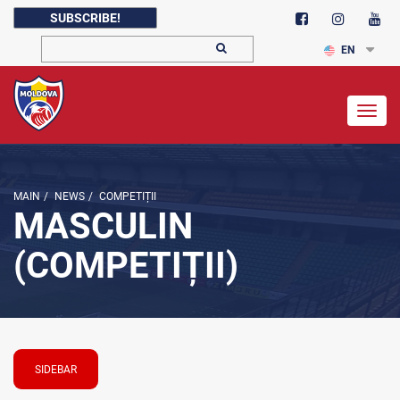
SUBSCRIBE!
EN
Togg
navig
MAIN
/
NEWS
/
COMPETIȚII
MASCULIN
(COMPETIȚII)
SIDEBAR