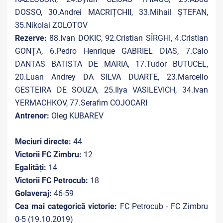
DOSSO, 30.Andrei MACRIȚCHII, 33.Mihail ȘTEFAN,
35.Nikolai ZOLOTOV
Rezerve:
88.Ivan DOKIC, 92.Cristian SÎRGHI, 4.Cristian
GONȚA, 6.Pedro Henrique GABRIEL DIAS, 7.Caio
DANTAS BATISTA DE MARIA, 17.Tudor BUTUCEL,
20.Luan Andrey DA SILVA DUARTE, 23.Marcello
GESTEIRA DE SOUZA, 25.Ilya VASILEVICH, 34.Ivan
YERMACHKOV, 77.Serafim COJOCARI
Antrenor:
Oleg KUBAREV
Meciuri directe:
44
Victorii FC Zimbru:
12
Egalități:
14
Victorii FC Petrocub:
18
Golaveraj:
46-59
Cea mai categorică victorie:
FC Petrocub - FC Zimbru
0-5 (19.10.2019)