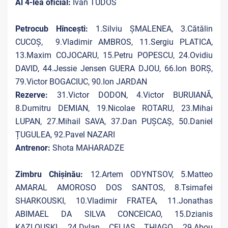
Al 4-lea oficial:
Ivan TUDOS
Petrocub Hîncești:
1.Silviu ȘMALENEA, 3.Cătălin
CUCOȘ, 9.Vladimir AMBROS, 11.Sergiu PLATICA,
13.Maxim COJOCARU, 15.Petru POPESCU, 24.Ovidiu
DAVID, 44.Jessie Jensen GUERA DJOU, 66.Ion BORȘ,
79.Victor BOGACIUC, 90.Ion JARDAN
Rezerve:
31.Victor DODON, 4.Victor BURUIANĂ,
8.Dumitru DEMIAN, 19.Nicolae ROTARU, 23.Mihai
LUPAN, 27.Mihail SAVA, 37.Dan PUȘCAȘ, 50.Daniel
ȚUGULEA, 92.Pavel NAZARI
Antrenor:
Shota MAHARADZE
Zimbru Chișinău:
12.Artem ODYNTSOV, 5.Matteo
AMARAL AMOROSO DOS SANTOS, 8.Tsimafei
SHARKOUSKI, 10.Vladimir FRATEA, 11.Jonathas
ABIMAEL DA SILVA CONCEICAO, 15.Dzianis
KAZLOUSKI, 24.Dylan CEIJAS THIAGO, 29.Abou