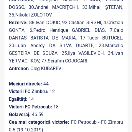
DOSSO, 30.Andrei MACRIȚCHII, 33.Mihail ȘTEFAN,
35.Nikolai ZOLOTOV
Rezerve:
88.Ivan DOKIC, 92.Cristian SÎRGHI, 4.Cristian
GONȚA, 6.Pedro Henrique GABRIEL DIAS, 7.Caio
DANTAS BATISTA DE MARIA, 17.Tudor BUTUCEL,
20.Luan Andrey DA SILVA DUARTE, 23.Marcello
GESTEIRA DE SOUZA, 25.Ilya VASILEVICH, 34.Ivan
YERMACHKOV, 77.Serafim COJOCARI
Antrenor:
Oleg KUBAREV
Meciuri directe:
44
Victorii FC Zimbru:
12
Egalități:
14
Victorii FC Petrocub:
18
Golaveraj:
46-59
Cea mai categorică victorie:
FC Petrocub - FC Zimbru
0-5 (19.10.2019)