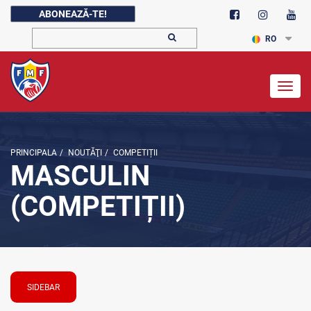
ABONEAZĂ-TE!
RO
Togg
navig
PRINCIPALA
/
NOUTĂŢI
/
COMPETIȚII
MASCULIN
(COMPETIȚII)
SIDEBAR