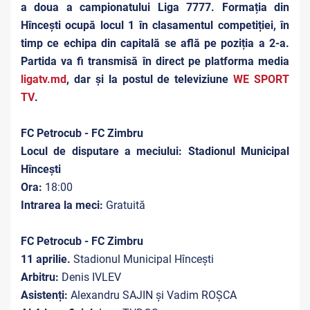
a doua a campionatului Liga 7777. Formația din
Hîncești ocupă locul 1 în clasamentul competiției, în
timp ce echipa din capitală se află pe poziția a 2-a.
Partida va fi transmisă în direct pe platforma media
ligatv.md
, dar și la postul de televiziune
WE SPORT
TV
.
FC Petrocub - FC Zimbru
Locul de disputare a meciului: Stadionul Municipal
Hîncești
Ora:
18:00
Intrarea la meci:
Gratuită
FC Petrocub - FC Zimbru
11 aprilie.
Stadionul Municipal Hîncești
Arbitru:
Denis IVLEV
Asistenți:
Alexandru SAJIN și Vadim ROȘCA