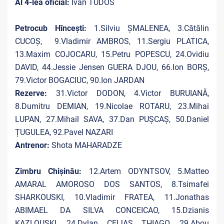
Al 4-lea oficial:
Ivan TUDOS
Petrocub Hîncești:
1.Silviu ȘMALENEA, 3.Cătălin
CUCOȘ, 9.Vladimir AMBROS, 11.Sergiu PLATICA,
13.Maxim COJOCARU, 15.Petru POPESCU, 24.Ovidiu
DAVID, 44.Jessie Jensen GUERA DJOU, 66.Ion BORȘ,
79.Victor BOGACIUC, 90.Ion JARDAN
Rezerve:
31.Victor DODON, 4.Victor BURUIANĂ,
8.Dumitru DEMIAN, 19.Nicolae ROTARU, 23.Mihai
LUPAN, 27.Mihail SAVA, 37.Dan PUȘCAȘ, 50.Daniel
ȚUGULEA, 92.Pavel NAZARI
Antrenor:
Shota MAHARADZE
Zimbru Chișinău:
12.Artem ODYNTSOV, 5.Matteo
AMARAL AMOROSO DOS SANTOS, 8.Tsimafei
SHARKOUSKI, 10.Vladimir FRATEA, 11.Jonathas
ABIMAEL DA SILVA CONCEICAO, 15.Dzianis
KAZLOUSKI, 24.Dylan CEIJAS THIAGO, 29.Abou