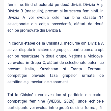
feminine, fiind structurată pe două divizii: Divizia A și
Divizia B (masculin), precum și întrecerea feminină. În
Divizia A vor evolua cele mai bine clasate 14
selecționate din ediția precedentă, alături de două
echipe promovate din Divizia B.
În cadrul etapei de la Chișinău, meciurile din Divizia A
se vor disputa în sistem de grupe, cu participarea a opt
echipe repartizate în două grupe. Naționala Moldovei
va evolua în Grupa C, alături de selecționate puternice
precum Italia, Kazahstan și Franța. Formatul
competiției prevede faza grupelor, urmată de
semifinale și meciuri de clasament.
Tot la Chișinău vor avea loc și partidele din cadrul
competiției feminine (WEBSL 2026), unde echipele
participante vor evolua într-o grupă de cinci formații, în