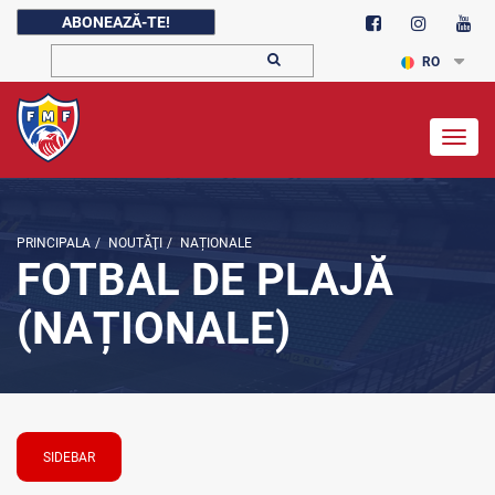
ABONEAZĂ-TE!
RO
Togg
navig
PRINCIPALA
/
NOUTĂŢI
/
NAȚIONALE
FOTBAL DE PLAJĂ
(NAȚIONALE)
SIDEBAR