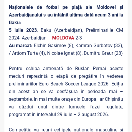
Naționalele de fotbal pe plajă ale Moldovei și
Azerbaidjanului s-au întâlnit ultima dată acum 3 ani la
Baku:
5 iulie 2023
, Baku (Azerbaidjan), Preliminariile CM
2024: Azerbaidjan –
MOLDOVA
2-3
Au marcat:
Elchin Gasimov (8), Kamran Gurbatov (33),
/ Artiom Turta (4), Nicolae Ignat (8), Dumitru Graur (28)
Pentru echipa antrenată de Ruslan Pernai aceste
meciuri reprezintă o etapă de pregătire în vederea
preliminariilor Euro Beach Soccer League 2026. Ediția
din acest an se va desfășura în perioada mai –
septembrie, în mai multe orașe din Europa, iar Chișinău
va găzdui unul dintre turneele fazei regulate,
programat în intervalul 29 iulie – 2 august 2026.
Competiția va reuni echipele naționale masculine și