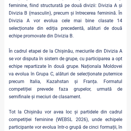
feminine, fiind structurată pe două divizii: Divizia A și
Divizia B (masculin), precum și întrecerea feminină. În
Divizia A vor evolua cele mai bine clasate 14
selecționate din ediția precedentă, alături de două
echipe promovate din Divizia B.
În cadrul etapei de la Chișinău, meciurile din Divizia A
se vor disputa în sistem de grupe, cu participarea a opt
echipe repartizate în două grupe. Naționala Moldovei
va evolua în Grupa C, alături de selecționate puternice
precum Italia, Kazahstan și Franța. Formatul
competiției prevede faza grupelor, urmată de
semifinale și meciuri de clasament.
Tot la Chișinău vor avea loc și partidele din cadrul
competiției feminine (WEBSL 2026), unde echipele
participante vor evolua într-o grupă de cinci formații, în