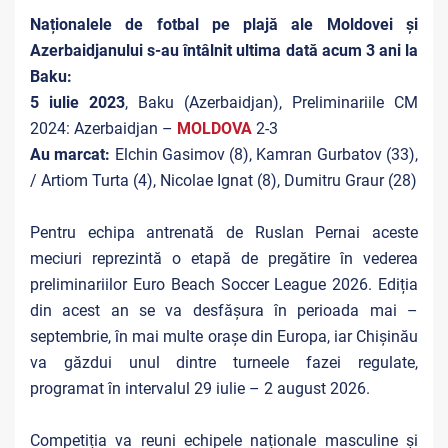
Naționalele de fotbal pe plajă ale Moldovei și
Azerbaidjanului s-au întâlnit ultima dată acum 3 ani la
Baku:
5 iulie 2023
, Baku (Azerbaidjan), Preliminariile CM
2024: Azerbaidjan –
MOLDOVA
2-3
Au marcat:
Elchin Gasimov (8), Kamran Gurbatov (33),
/ Artiom Turta (4), Nicolae Ignat (8), Dumitru Graur (28)
Pentru echipa antrenată de Ruslan Pernai aceste
meciuri reprezintă o etapă de pregătire în vederea
preliminariilor Euro Beach Soccer League 2026. Ediția
din acest an se va desfășura în perioada mai –
septembrie, în mai multe orașe din Europa, iar Chișinău
va găzdui unul dintre turneele fazei regulate,
programat în intervalul 29 iulie – 2 august 2026.
Competiția va reuni echipele naționale masculine și