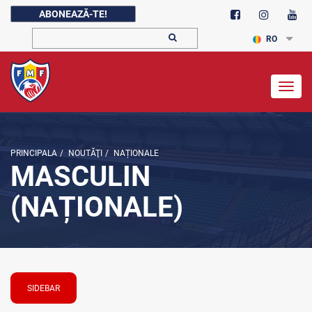
ABONEAZĂ-TE!
RO
Togg
navig
PRINCIPALA
/
NOUTĂŢI
/
NAȚIONALE
MASCULIN
(NAȚIONALE)
SIDEBAR