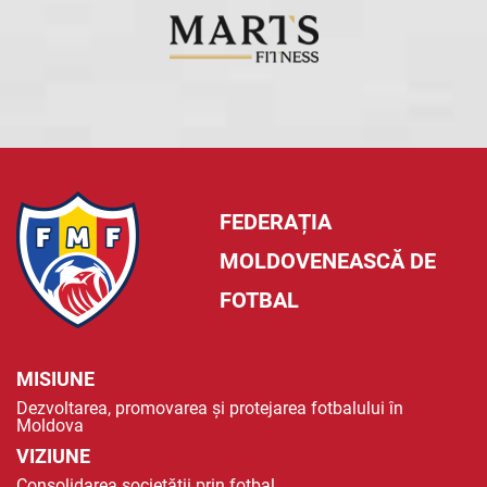
FEDERAȚIA
MOLDOVENEASCĂ DE
FOTBAL
MISIUNE
Dezvoltarea, promovarea și protejarea fotbalului în
Moldova
VIZIUNE
Consolidarea societății prin fotbal