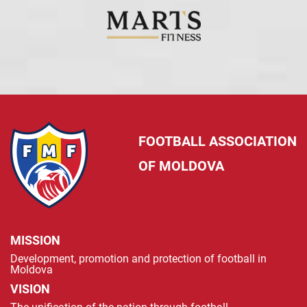
FOOTBALL ASSOCIATION
OF MOLDOVA
MISSION
Development, promotion and protection of football in
Moldova
VISION