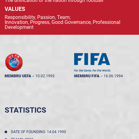
The unification of the nation through football
VALUES
Responsibility, Passion, Team;
Innovation, Progress, Good Governance, Professional
Development
MEMBRU UEFA
--
10.02.1993
MEMBRU FIFA
--
16.06.1994
STATISTICS
DATE OF FOUNDING: 14.04.1990