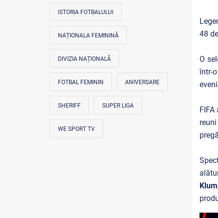
ISTORIA FOTBALULUI
Legen
48 de
NAȚIONALA FEMININĂ
O sel
DIVIZIA NAȚIONALĂ
într-
FOTBAL FEMININ
ANIVERSARE
eveni
SHERIFF
SUPER LIGA
FIFA 
reun
WE SPORT TV
pregă
Spect
alătu
Klum
prod