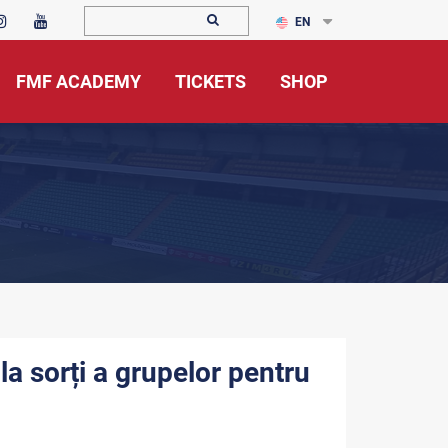
EN
FMF ACADEMY
TICKETS
SHOP
 la sorți a grupelor pentru