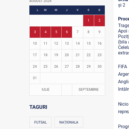
AUGUST 2026
și 2
Fotbal în grădinițe
L
M
M
J
V
S
D
Proce
1
2
Trage
Apoi 
3
4
5
6
7
8
9
Poziț
(bila
10
11
12
13
14
15
16
Celel
extra
17
18
19
20
21
22
23
FIFA 
24
25
26
27
28
29
30
Argen
31
Angli
întâln
IULIE
SEPTEMBRIE
Nici
TAGURI
repre
FUTSAL
NAȚIONALA
Progr