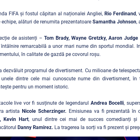
da FIFA și fostul căpitan al naționalei Angliei,
Rio Ferdinand
,
 echipe, alături de renumita prezentatoare
Samantha Johnson
,
ecție de asistenți –
Tom Brady, Wayne Gretzky, Aaron Judge 
o întâlnire remarcabilă a unor mari nume din sportul mondial. I
mentului, în calitate de gazdă pe covorul roșu.
a dezvăluit programul de divertisment. Cu milioane de telespecta
i unele dintre cele mai cunoscute nume din divertisment, în
tește pentru un moment istoric.
acole live vor fi susținute de legendarul
Andrea Bocelli
, super
ra artista
Nicole Scherzinger.
Emisiunea va fi prezentată în
, Kevin Hart
, unul dintre cei mai de succes comedianți și ac
ucătorul
Danny Ramirez.
La tragerea la sorți va fi prezent și pr