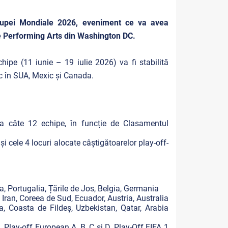
l Cupei Mondiale 2026, eveniment ce va avea
he Performing Arts din Washington DC.
hipe (11 iunie – 19 iulie 2026) va fi stabilită
c în SUA, Mexic și Canada.
e a câte 12 echipe, în funcție de Clasamentul
și cele 4 locuri alocate câștigătoarelor play-off-
a, Portugalia, Țările de Jos, Belgia, Germania
Iran, Coreea de Sud, Ecuador, Austria, Australia
a, Coasta de Fildeș, Uzbekistan, Qatar, Arabia
Play-off European A, B, C și D, Play-Off FIFA 1