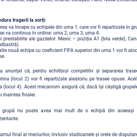
dura tragerii la sorți:
rea va începe cu echipele din urna 1, care vor fi repartizate în gr
se va continua în ordine: urna 2, urna 3, urna 4.
ii prestabilite ale gazdelor: Mexic – poziția A1 (bila verde), Ca
 albastră).
alte nouă echipe cu coeficient FIFA superior din urna 1 vor fi al
se.
a anunțat că, pentru echilibrul competitiv și separarea trase
tina (locul 2) vor fi repartizate aleatoriu pe trasee opuse. Acel
a (locul 4). Acest mecanism asigură că, dacă își câștigă grupe
i înaintea finalei.
o grupă nu poate avea mai mult de o echipă din aceeași c
zentante.
amul final al meciurilor, invlusiv stadioanele și orele de disputa