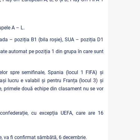
upele A – L.
nada – poziția B1 (bila roșie), SUA – poziția D1
ocate automat pe poziția 1 din grupa în care sunt
elor spre semifinale, Spania (locul 1 FIFA) și
ași lucru e valabil și pentru Franța (locul 3) și
le, primele două echipe din clasament nu se vor
onfederație, cu excepția UEFA, care are 16
re, va fi confirmat sâmbătă, 6 decembrie.