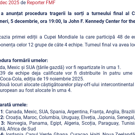
 dec 2025
de
Reporter FMF
 a anunțat procedura tragerii la sorți a turneului final a
ineri, 5 decembrie, ora 19:00, la John F. Kennedy Center for t
azia primei ediții a Cupei Mondiale la care participă 48 de ec
nența celor 12 grupe de câte 4 echipe. Turneul final va avea lo
dura formării urnelor:
a, Mexic și SUA (țările gazdă) vor fi repartizate în urna 1.
39 de echipe deja calificate vor fi distribuite în patru urn
Coca-Cola, ediția de 19 noiembrie 2025.
două locuri alocate câștigătoarelor play-off-ului intercontinental 
european au fost alocate în urna 4.
rată urnele:
 1
: Canada, Mexic, SUA, Spania, Argentina, Franța, Anglia, Brazili
 2:
Croația, Maroc, Columbia, Uruguay, Elveția, Japonia, Senegal, 
 3:
Norvegia, Panama, Egipt, Algeria, Scoția, Paraguay, Tunisi
tă, Africa de Sud
4:
Iordania, Capul Verde, Ghana, Curaçao, Haiti, Noua Zeelandă, 