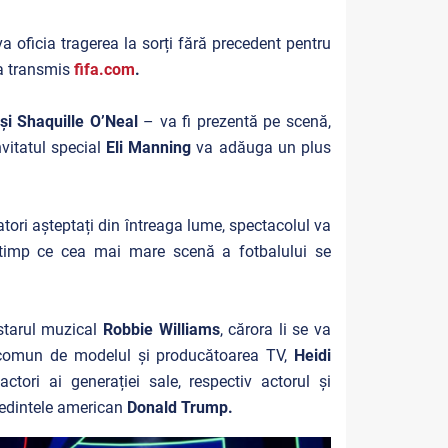
 va oficia tragerea la sorți fără precedent pentru
 a transmis
fifa.com
.
și Shaquille O’Neal
– va fi prezentă pe scenă,
nvitatul special
Eli Manning
va adăuga un plus
tori așteptați din întreaga lume, spectacolul va
 timp ce cea mai mare scenă a fotbalului se
starul muzical
Robbie Williams
, cărora li se va
 comun de modelul și producătoarea TV,
Heidi
tori ai generației sale, respectiv actorul și
eședintele american
Donald Trump.