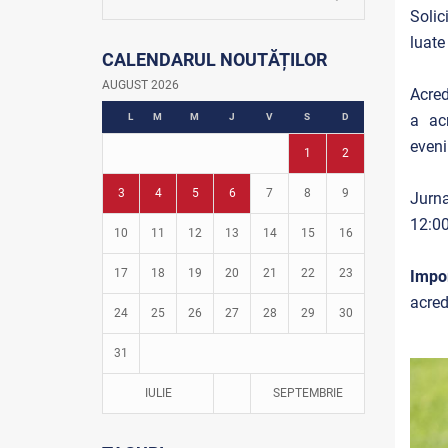
La firul ierbii
Solic
Community Development Officer
luate
CALENDARUL NOUTĂȚILOR
Istoria fotbalului
Turneul Viitorul
AUGUST 2026
Acred
Fotbal în grădinițe
L
M
M
J
V
S
D
a acr
eveni
1
2
3
4
5
6
7
8
9
Jurna
12:00
10
11
12
13
14
15
16
17
18
19
20
21
22
23
Impor
acred
24
25
26
27
28
29
30
31
IULIE
SEPTEMBRIE