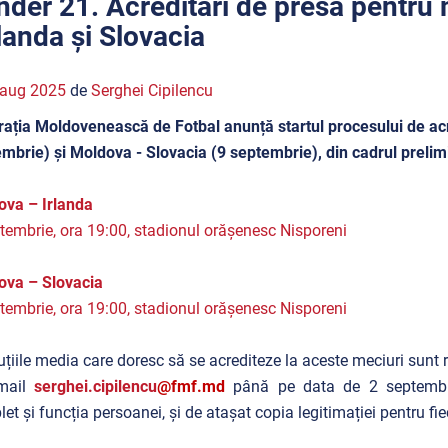
nder 21. Acreditări de presă pentru
rlanda și Slovacia
 aug 2025
de
Serghei Cipilencu
ația Moldovenească de Fotbal anunță startul procesului de acr
mbrie) și Moldova - Slovacia (9 septembrie), din cadrul preli
ova – Irlanda
tembrie, ora 19:00, stadionul orășenesc Nisporeni
ova – Slovacia
tembrie, ora 19:00, stadionul orășenesc Nisporeni
tuțiile media care doresc să se acrediteze la aceste meciuri sunt 
mail
serghei.cipilencu
@fmf.md
până pe data de 2 septembri
et și funcția persoanei, și de atașat copia legitimației pentru fie