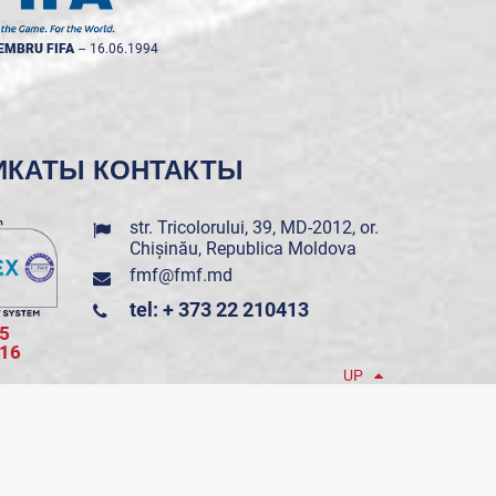
EMBRU FIFA
--
16.06.1994
ИКАТЫ
КОНТАКТЫ
str. Tricolorului, 39, MD-2012, or.
Chișinău, Republica Moldova
fmf@fmf.md
tel: + 373 22 210413
5
016
UP