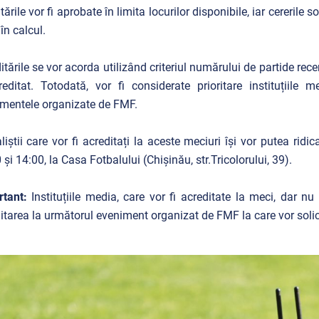
itările vor fi aprobate în limita locurilor disponibile, iar cereril
 în calcul.
itările se vor acorda utilizând criteriul numărului de partide rec
editat. Totodată, vor fi considerate prioritare instituțiile 
mentele organizate de FMF.
liștii care vor fi acreditați la aceste meciuri își vor putea ridic
 și 14:00, la Casa Fotbalului (Chișinău, str.Tricolorului, 39).
tant:
Instituțiile media, care vor fi acreditate la meci, dar nu 
itarea la următorul eveniment organizat de FMF la care vor soli