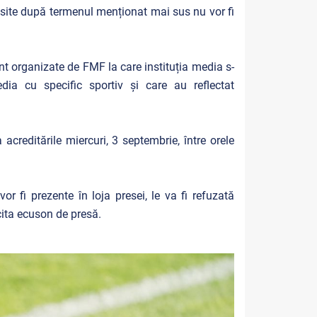
e sosite după termenul menționat mai sus nu vor fi
ent organizate de FMF la care instituția media s-
media cu specific sportiv și care au reflectat
a acreditările miercuri, 3 septembrie, între orele
vor fi prezente în loja presei, le va fi refuzată
cita ecuson de presă.