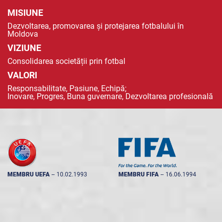
MISIUNE
Dezvoltarea, promovarea și protejarea fotbalului în
Moldova
VIZIUNE
Consolidarea societății prin fotbal
VALORI
Responsabilitate, Pasiune, Echipă;
Inovare, Progres, Buna guvernare, Dezvoltarea profesională
MEMBRU UEFA
--
10.02.1993
MEMBRU FIFA
--
16.06.1994