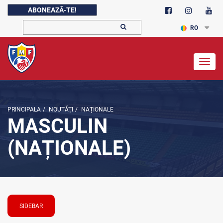
ABONEAZĂ-TE!
RO
Togg
navig
PRINCIPALA
/
NOUTĂŢI
/
NAȚIONALE
MASCULIN
(NAȚIONALE)
SIDEBAR