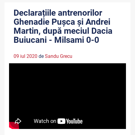
Declarațiile antrenorilor
Ghenadie Pușca și Andrei
Martin, după meciul Dacia
Buiucani - Milsami 0-0
09 iul 2020
de
Sandu Grecu