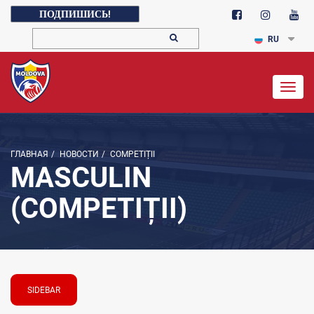
ПОДПИШИСЬ!
RU
Togg
navig
ГЛАВНАЯ
/
НОВОСТИ
/
COMPETIȚII
MASCULIN
(COMPETIȚII)
SIDEBAR