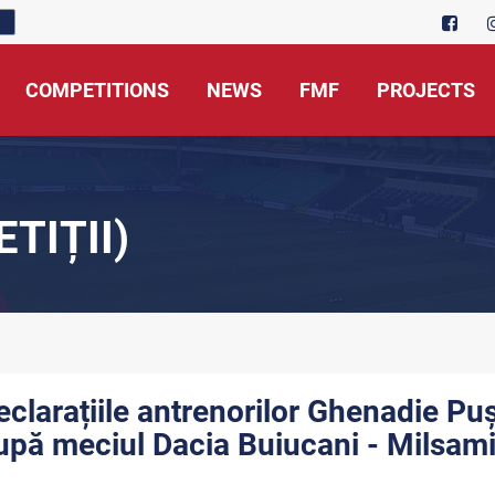
COMPETITIONS
NEWS
FMF
PROJECTS
TIȚII)
eclarațiile antrenorilor Ghenadie Puș
upă meciul Dacia Buiucani - Milsami