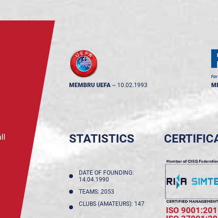
MEMBRU UEFA
--
10.02.1993
M
STATISTICS
CERTIFIC
ll
DATE OF FOUNDING:
14.04.1990
TEAMS: 2053
CLUBS (AMATEURS): 147
ISO 9001:201