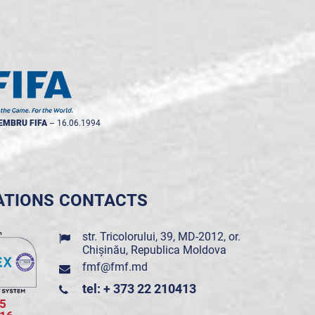
EMBRU FIFA
--
16.06.1994
ATIONS
CONTACTS
str. Tricolorului, 39, MD-2012, or.
Chișinău, Republica Moldova
fmf@fmf.md
tel: + 373 22 210413
5