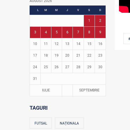
AUGUST 2026
Fotbal în grădinițe
L
M
M
J
V
S
D
1
2
3
4
5
6
7
8
9
#
10
11
12
13
14
15
16
17
18
19
20
21
22
23
24
25
26
27
28
29
30
31
IULIE
SEPTEMBRIE
TAGURI
FUTSAL
NAȚIONALA