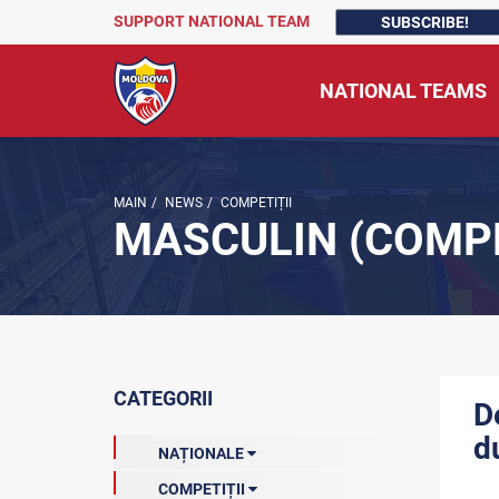
SUPPORT NATIONAL TEAM
SUBSCRIBE!
NATIONAL TEAMS
MAIN
/
NEWS
/
COMPETIȚII
MASCULIN (COMPE
CATEGORII
D
d
NAȚIONALE
COMPETIȚII