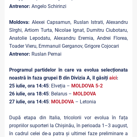
Antrenor:
Angelo Schirinzi
Moldova:
Alexei Capsamun, Ruslan Istrati, Alexandru
Sîrghi, Artiom Turta, Nicolae Ignat, Dumitru Ciubotaru,
Anatolie Lepodatu, Alexandru Eremia, Andrei Florea,
Toader Vieru, Emmanuil Gerganov, Grigore Cojocari
Antrenor:
Ruslan Pernai
Programul partidelor în care va evolua selecționata
noastră în faza grupei B din Divizia A, îl găsiți
aici
:
25 iulie, ora 14:45
: Elveția –
MOLDOVA 5-2
26 iulie, ora 18:45
: Belarus –
MOLDOVA
27 iulie, ora 14:45
:
MOLDOVA
– Letonia
După etapa din Italia, tricolorii vor evolua în fața
propriilor suporteri la Chișinău, în perioada 1–3 august,
în cadrul celei de-a patra și ultimei faze preliminare a