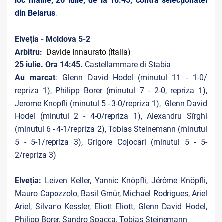
loc mâine, 26 iulie, de la 18.45, contra selecționatei
din Belarus.
Elveția - Moldova 5-2
Arbitru:
Davide Innaurato (Italia)
25 iulie. Ora 14:45.
Castellammare di Stabia
Au marcat:
Glenn David Hodel (minutul 11 - 1-0/
repriza 1), Philipp Borer (minutul 7 - 2-0, repriza 1),
Jerome Knopfli (minutul 5 - 3-0/repriza 1), Glenn David
Hodel (minutul 2 - 4-0/repriza 1), Alexandru Sîrghi
(minutul 6 - 4-1/repriza 2), Tobias Steinemann (minutul
5 - 5-1/repriza 3), Grigore Cojocari (minutul 5 - 5-
2/repriza 3)
Elveția:
Leiven Keller, Yannic Knöpfli, Jérôme Knöpfli,
Mauro Capozzolo, Basil Gmür, Michael Rodrigues, Ariel
Ariel, Silvano Kessler, Eliott Eliott, Glenn David Hodel,
Philipp Borer, Sandro Spacca, Tobias Steinemann