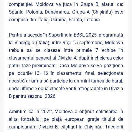
competiției. Moldova va juca în Grupa B, alături de:
Spania, Polonia, Danemarca. Grupa A (Chișinău) este
compusă din: Italia, Ucraina, Franța, Letonia.
Pentru a accede în Superfinala EBSL 2025, programată
la Viareggio (Italia), între 9 și 15 septembrie, Moldova
trebuie să se claseze între primele 7 echipe în
clasamentul general al Diviziei A, după încheierea celor
patru faze preliminare. Dacă Moldova se va poziționa
pe locurile 13–16 în clasamentul final, selecționata
noastră ar urma să participe la un mini-turneu de baraj,
unde ultimele două clasate vor fi retrogradate în Divizia
B pentru sezonul 2026.
Amintim că în 2022, Moldova a obținut calificarea în
elita fotbalului pe plajă european grație titlului de
campioană a Diviziei B, câștigat la Chișinău. Tricolorii