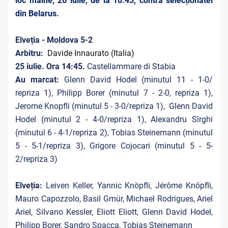
loc mâine, 26 iulie, de la 18.45, contra selecționatei
din Belarus.
Elveția - Moldova 5-2
Arbitru:
Davide Innaurato (Italia)
25 iulie. Ora 14:45.
Castellammare di Stabia
Au marcat:
Glenn David Hodel (minutul 11 - 1-0/
repriza 1), Philipp Borer (minutul 7 - 2-0, repriza 1),
Jerome Knopfli (minutul 5 - 3-0/repriza 1), Glenn David
Hodel (minutul 2 - 4-0/repriza 1), Alexandru Sîrghi
(minutul 6 - 4-1/repriza 2), Tobias Steinemann (minutul
5 - 5-1/repriza 3), Grigore Cojocari (minutul 5 - 5-
2/repriza 3)
Elveția:
Leiven Keller, Yannic Knöpfli, Jérôme Knöpfli,
Mauro Capozzolo, Basil Gmür, Michael Rodrigues, Ariel
Ariel, Silvano Kessler, Eliott Eliott, Glenn David Hodel,
Philipp Borer, Sandro Spacca, Tobias Steinemann