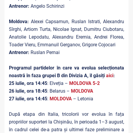
Antrenor:
Angelo Schirinzi
Moldova:
Alexei Capsamun, Ruslan Istrati, Alexandru
Sîrghi, Artiom Turta, Nicolae Ignat, Dumitru Ciubotaru,
Anatolie Lepodatu, Alexandru Eremia, Andrei Florea,
Toader Vieru, Emmanuil Gerganov, Grigore Cojocari
Antrenor:
Ruslan Pernai
Programul partidelor în care va evolua selecționata
noastră în faza grupei B din Divizia A, îl găsiți
aici
:
25 iulie, ora 14:45
: Elveția –
MOLDOVA 5-2
26 iulie, ora 18:45
: Belarus –
MOLDOVA
27 iulie, ora 14:45
:
MOLDOVA
– Letonia
După etapa din Italia, tricolorii vor evolua în fața
propriilor suporteri la Chișinău, în perioada 1–3 august,
în cadrul celei de-a patra și ultimei faze preliminare a