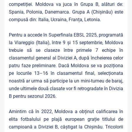
competiției. Moldova va juca în Grupa B, alături de:
Spania, Polonia, Danemarca. Grupa A (Chișinău) este
compusă din: Italia, Ucraina, Franța, Letonia.
Pentru a accede în Superfinala EBSL 2025, programată
la Viareggio (Italia), între 9 și 15 septembrie, Moldova
trebuie să se claseze între primele 7 echipe în
clasamentul general al Diviziei A, după încheierea celor
patru faze preliminare. Dacă Moldova se va poziționa
pe locurile 13–16 în clasamentul final, selecționata
noastră ar urma să participe la un mini-turneu de baraj,
unde ultimele două clasate vor fi retrogradate în Divizia
B pentru sezonul 2026.
Amintim că în 2022, Moldova a obținut calificarea în
elita fotbalului pe plajă european grație titlului de
campioană a Diviziei B, câștigat la Chișinău. Tricolorii