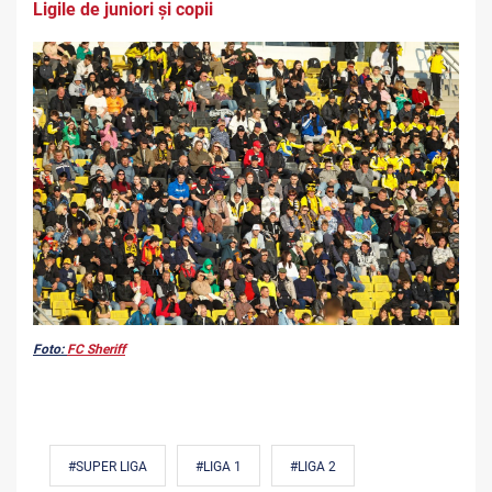
Ligile de juniori și copii
Foto:
FC Sheriff
#SUPER LIGA
#LIGA 1
#LIGA 2