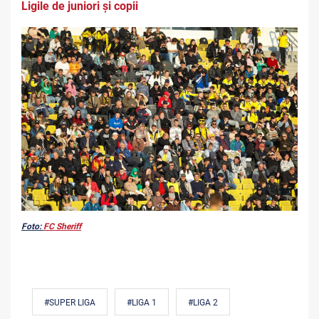
Ligile de juniori și copii
Foto:
FC Sheriff
#SUPER LIGA
#LIGA 1
#LIGA 2