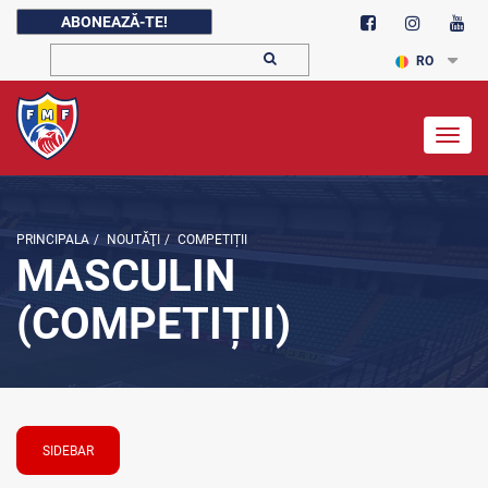
ABONEAZĂ-TE!
RO
Togg
navig
PRINCIPALA
/
NOUTĂŢI
/
COMPETIȚII
MASCULIN
(COMPETIȚII)
SIDEBAR