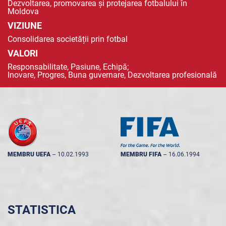
Dezvoltarea, promovarea și protejarea fotbalului în
Moldova
VIZIUNE
Consolidarea societății prin fotbal
VALORI
Responsabilitate, Pasiune, Echipă;
Inovare, Progres, Buna guvernare, Dezvoltarea profesională
MEMBRU UEFA
--
10.02.1993
MEMBRU FIFA
--
16.06.1994
STATISTICA