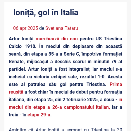
Ioniță, gol în Italia
06 apr 2025
de
Svetlana Tataru
Artur Ioniță
marchează din nou
pentru US Triestina
Calcio 1918. În meciul din deplasare din această
seară, din etapa a 35-a a Serie C, împotriva formației
Renate, mijlocașul a deschis scorul în minutul 79 al
partidei. Artur Ioniță a fost integralist, iar meciul s-a
încheiat cu victoria echipei sale, rezultat 1:0. Acesta
este al patrulea său gol pentru Triestina.
P
rima
reușită
a fost chiar în meciul de debut pentru formația
italiană, din etapa 25, din 2 februarie 2025, a doua -
î
n
meciul din etapa a 26-a campionatului italian,
iar a
treia - în
etapa 29-a
.
Amintim că Artur Ioniță a semnat cu Triestina la 30