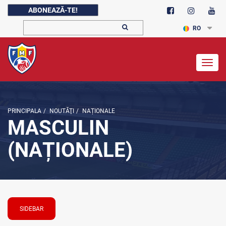
ABONEAZĂ-TE!
RO
Togg
navig
PRINCIPALA
/
NOUTĂŢI
/
NAȚIONALE
MASCULIN
(NAȚIONALE)
SIDEBAR