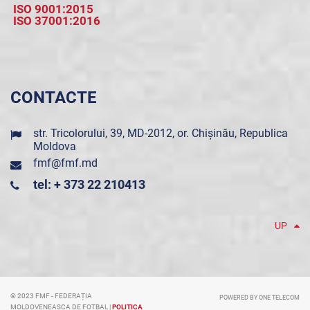
ISO 9001:2015
ISO 37001:2016
CONTACTE
str. Tricolorului, 39, MD-2012, or. Chișinău, Republica
Moldova
fmf@fmf.md
tel: + 373 22 210413
UP
© 2023 FMF - FEDERAȚIA
POWERED BY ONE TELECOM
MOLDOVENEASCA DE FOTBAL |
POLITICA