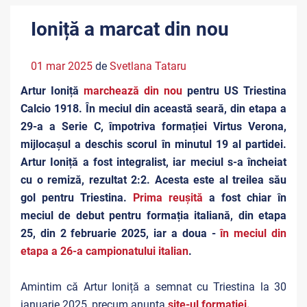
Ioniță a marcat din nou
01 mar 2025
de
Svetlana Tataru
Artur Ioniță
marchează din nou
pentru US Triestina
Calcio 1918. În meciul din această seară, din etapa a
29-a a Serie C, împotriva formației Virtus Verona,
mijlocașul a deschis scorul în minutul 19 al partidei.
Artur Ioniță a fost integralist, iar meciul s-a încheiat
cu o remiză, rezultat 2:2. Acesta este al treilea său
gol pentru Triestina.
P
rima reușită
a fost chiar în
meciul de debut pentru formația italiană, din etapa
25, din 2 februarie 2025, iar a doua -
î
n meciul din
etapa a 26-a campionatului italian
.
Amintim că Artur Ioniță a semnat cu Triestina la 30
ianuarie 2025, precum anunța
site-ul formației
.