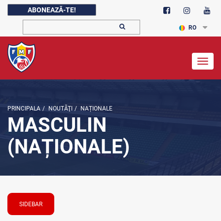
ABONEAZĂ-TE!
RO
Togg
navig
PRINCIPALA
/
NOUTĂŢI
/
NAȚIONALE
MASCULIN
(NAȚIONALE)
SIDEBAR