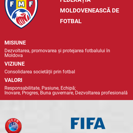
MOLDOVENEASCĂ DE
FOTBAL
MISIUNE
Dezvoltarea, promovarea și protejarea fotbalului în
Moldova
VIZIUNE
Consolidarea societății prin fotbal
VALORI
Responsabilitate, Pasiune, Echipă;
Inovare, Progres, Buna guvernare, Dezvoltarea profesională