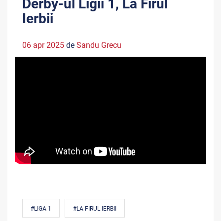
Derby-ul Ligii 1, La Firul
Ierbii
06 apr 2025
de
Sandu Grecu
#LIGA 1
#LA FIRUL IERBII