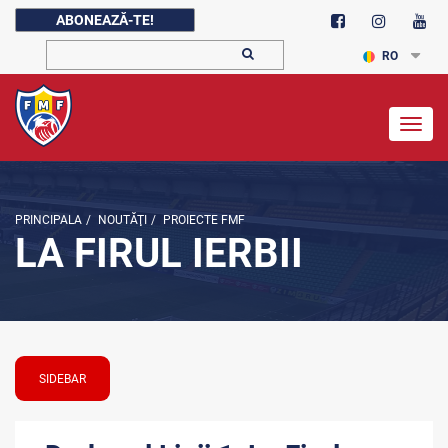
ABONEAZĂ-TE!
RO
Togg
navig
PRINCIPALA
/
NOUTĂŢI
/
PROIECTE FMF
LA FIRUL IERBII
SIDEBAR