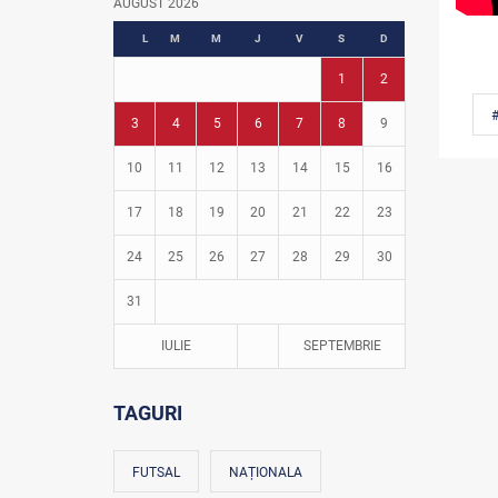
AUGUST 2026
Fotbal în grădinițe
L
M
M
J
V
S
D
1
2
#
3
4
5
6
7
8
9
10
11
12
13
14
15
16
17
18
19
20
21
22
23
24
25
26
27
28
29
30
31
IULIE
SEPTEMBRIE
TAGURI
FUTSAL
NAȚIONALA