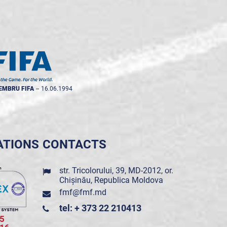
EMBRU FIFA
--
16.06.1994
ATIONS
CONTACTS
str. Tricolorului, 39, MD-2012, or.
Chișinău, Republica Moldova
fmf@fmf.md
tel: + 373 22 210413
5