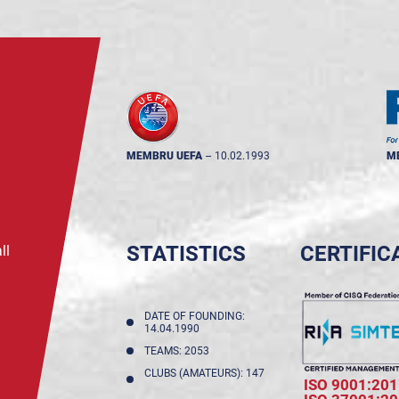
MEMBRU UEFA
--
10.02.1993
M
STATISTICS
CERTIFIC
ll
DATE OF FOUNDING:
14.04.1990
TEAMS: 2053
CLUBS (AMATEURS): 147
ISO 9001:201