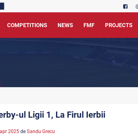
COMPETITIONS
NEWS
FMF
PROJECTS
rby-ul Ligii 1, La Firul Ierbii
apr 2025
de
Sandu Grecu