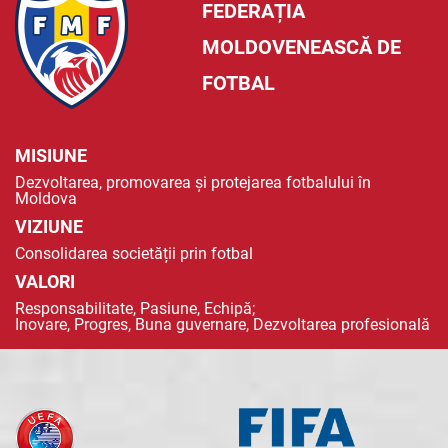
FEDERAȚIA
MOLDOVENEASCĂ DE
FOTBAL
MISIUNE
Dezvoltarea, promovarea și protejarea fotbalului în
Moldova
VIZIUNE
Consolidarea societății prin fotbal
VALORI
Responsabilitate, Pasiune, Echipă;
Inovare, Progres, Buna guvernare, Dezvoltarea profesională