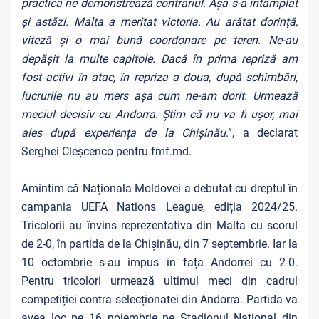
practica ne demonstrează contrariul. Așa s-a întâmplat
și astăzi. Malta a meritat victoria. Au arătat dorință,
viteză și o mai bună coordonare pe teren. Ne-au
depășit la multe capitole. Dacă în prima repriză am
fost activi în atac, în repriza a doua, după schimbări,
lucrurile nu au mers așa cum ne-am dorit. Urmează
meciul decisiv cu Andorra. Știm că nu va fi ușor, mai
ales după experiența de la Chișinău
.”, a declarat
Serghei Cleșcenco pentru fmf.md.
Amintim că Naționala Moldovei a debutat cu dreptul în
campania UEFA Nations League, ediția 2024/25.
Tricolorii au învins reprezentativa din Malta cu scorul
de 2-0, în partida de la Chișinău, din 7 septembrie. Iar la
10 octombrie s-au impus în fața Andorrei cu 2-0.
Pentru tricolori urmează ultimul meci din cadrul
competiției contra selecționatei din Andorra. Partida va
avea loc pe 16 noiembrie pe Stadionul Național din