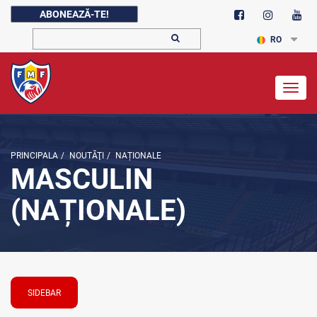
ABONEAZĂ-TE!
RO
Togg
navig
PRINCIPALA
/
NOUTĂŢI
/
NAȚIONALE
MASCULIN
(NAȚIONALE)
SIDEBAR