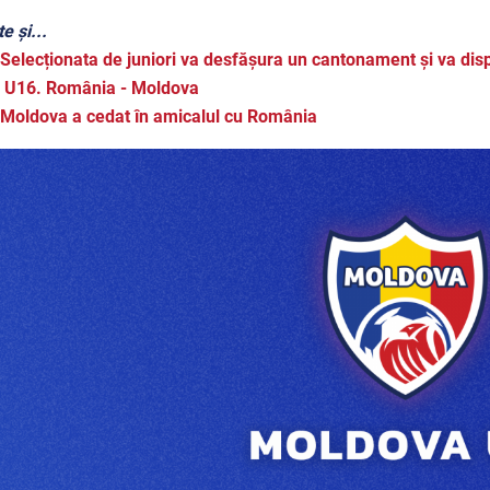
e și...
Selecționata de juniori va desfășura un cantonament și va di
. U16. România - Moldova
Moldova a cedat în amicalul cu România