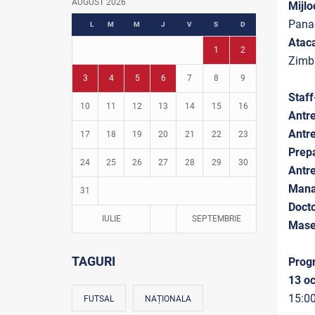
AUGUST 2026
Mijlo
Fotbal în grădinițe
Panag
L
M
M
J
V
S
D
Ataca
1
2
Zimbr
3
4
5
6
7
8
9
Staff
10
11
12
13
14
15
16
Antre
Antr
17
18
19
20
21
22
23
Prepa
24
25
26
27
28
29
30
Antre
Mana
31
Doct
IULIE
SEPTEMBRIE
Mase
TAGURI
Progr
13 o
15:0
FUTSAL
NAȚIONALA