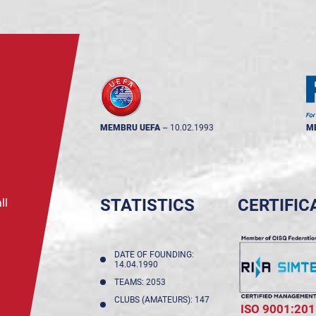
MEMBRU UEFA
--
10.02.1993
M
STATISTICS
CERTIFIC
ll
DATE OF FOUNDING:
14.04.1990
TEAMS: 2053
CLUBS (AMATEURS): 147
ISO 9001:201