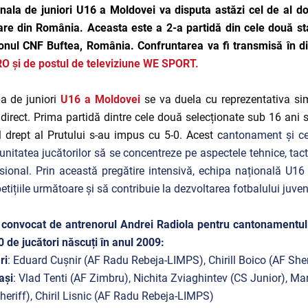
nala de juniori U16 a Moldovei va disputa astăzi cel de al d
are din România. Aceasta este a 2-a partidă din cele două sta
onul CNF Buftea, România. Confruntarea va fi transmisă în di
RO
și de postul de televiziune WE SPORT.
a de juniori
U16 a Moldovei
se va duela cu reprezentativa si
direct. Prima partidă dintre cele două selecționate sub 16 ani s
 drept al Prutului s-au impus cu 5-0. Acest c
antonament și ce
unitatea jucătorilor să se concentreze pe aspectele tehnice, tactic
sional. Prin această pregătire intensivă, echipa națională U16
tițiile următoare și să contribuie la dezvoltarea fotbalului juve
 convocat de antrenorul Andrei Radiola pentru cantonamentul 
0 de jucători născuți în anul 2009:
ri
: Eduard Cușnir (AF Radu Rebeja-LIMPS), Chirill Boico (AF Sher
ași
: Vlad Tenti (AF Zimbru), Nichita Zviaghintev (CS Junior), M
heriff), Chiril Lisnic (AF Radu Rebeja-LIMPS)