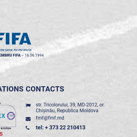
EMBRU FIFA
--
16.06.1994
ATIONS
CONTACTS
str. Tricolorului, 39, MD-2012, or.
Chișinău, Republica Moldova
fmf@fmf.md
tel: + 373 22 210413
5