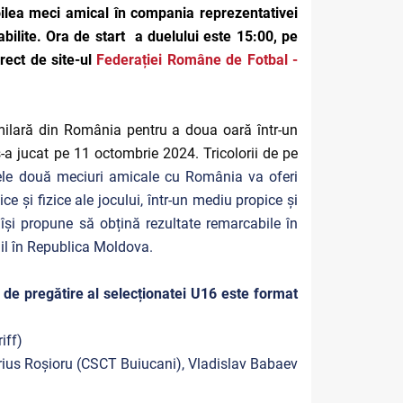
oilea meci amical în compania reprezentativei
bilite. Ora de start a duelului este 15:00, pe
rect de site-ul
Federației Române de Fotbal -
milară din România pentru a doua oară într-un
-a jucat pe 11 octombrie 2024. Tricolorii de pe
le două meciuri amicale cu România va oferi
e și fizice ale jocului, într-un mediu propice și
 își propune să obțină rezultate remarcabile în
nil în Republica Moldova.
de pregătire al selecționatei U16 este format
iff)
arius Roșioru (CSCT Buiucani), Vladislav Babaev