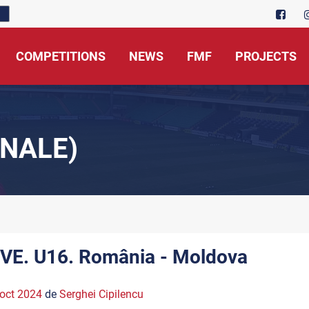
COMPETITIONS
NEWS
FMF
PROJECTS
NALE)
IVE. U16. România - Moldova
oct 2024
de
Serghei Cipilencu