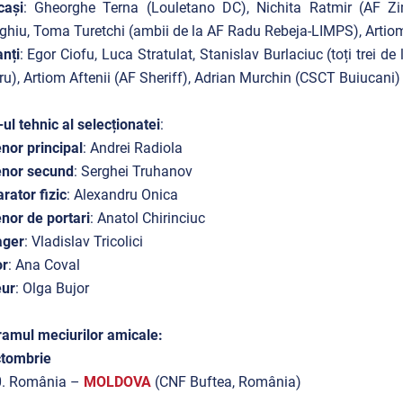
cași
: Gheorghe Terna (Louletano DC), Nichita Ratmir (AF Zi
hiu, Toma Turetchi (ambii de la AF Radu Rebeja-LIMPS), Artiom 
nți
: Egor Ciofu, Luca Stratulat, Stanislav Burlaciuc (toți trei
u), Artiom Aftenii (AF Sheriff), Adrian Murchin (CSCT Buiucani)
-ul tehnic al selecționatei
:
nor principal
: Andrei Radiola
enor secund
: Serghei Truhanov
rator fizic
: Alexandru Onica
nor de portari
: Anatol Chirinciuc
ger
: Vladislav Tricolici
or
: Ana Coval
ur
: Olga Bujor
amul meciurilor amicale:
ctombrie
0. România –
MOLDOVA
(CNF Buftea, România)