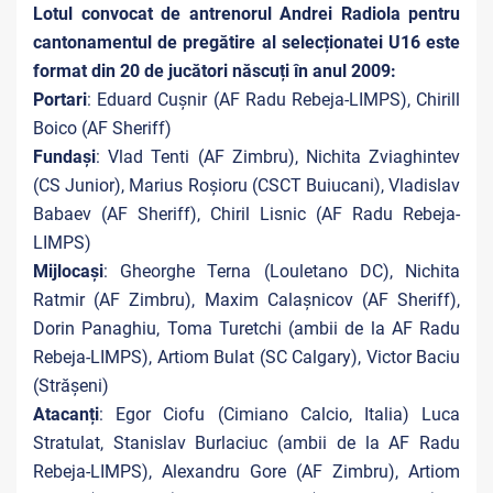
Lotul convocat de antrenorul Andrei Radiola pentru
cantonamentul de pregătire al selecționatei U16 este
format din 20 de jucători născuți în anul 2009:
Portari
: Eduard Cușnir (AF Radu Rebeja-LIMPS), Chirill
Boico (AF Sheriff)
Fundași
: Vlad Tenti (AF Zimbru), Nichita Zviaghintev
(CS Junior), Marius Roșioru (CSCT Buiucani), Vladislav
Babaev (AF Sheriff), Chiril Lisnic (AF Radu Rebeja-
LIMPS)
Mijlocași
: Gheorghe Terna (Louletano DC), Nichita
Ratmir (AF Zimbru), Maxim Calașnicov (AF Sheriff),
Dorin Panaghiu, Toma Turetchi (ambii de la AF Radu
Rebeja-LIMPS), Artiom Bulat (SC Calgary), Victor Baciu
(Strășeni)
Atacanți
: Egor Ciofu (Cimiano Calcio, Italia) Luca
Stratulat, Stanislav Burlaciuc (ambii de la AF Radu
Rebeja-LIMPS), Alexandru Gore (AF Zimbru), Artiom