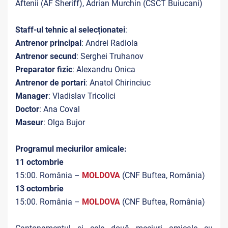
Aftenii (AF Sheriff), Adrian Murchin (CSCT Buiucani)
Staff-ul tehnic al selecționatei
:
Antrenor principal
: Andrei Radiola
Antrenor secund
: Serghei Truhanov
Preparator fizic
: Alexandru Onica
Antrenor de portari
: Anatol Chirinciuc
Manager
: Vladislav Tricolici
Doctor
: Ana Coval
Maseur
: Olga Bujor
Programul meciurilor amicale:
11 octombrie
15:00. România –
MOLDOVA
(CNF Buftea, România)
13 octombrie
15:00. România –
MOLDOVA
(CNF Buftea, România)