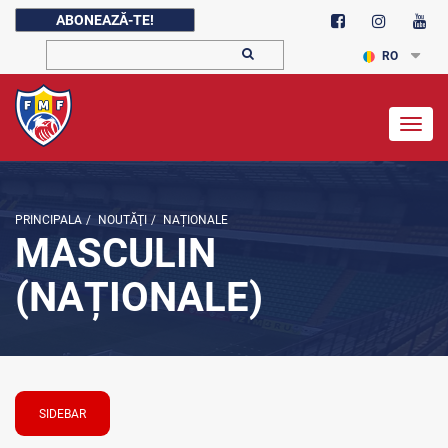
ABONEAZĂ-TE!
RO
Togg
navig
PRINCIPALA
/
NOUTĂŢI
/
NAȚIONALE
MASCULIN
(NAȚIONALE)
SIDEBAR