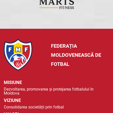
FEDERAȚIA
MOLDOVENEASCĂ DE
FOTBAL
MISIUNE
Dezvoltarea, promovarea și protejarea fotbalului în
Moldova
VIZIUNE
Consolidarea societății prin fotbal