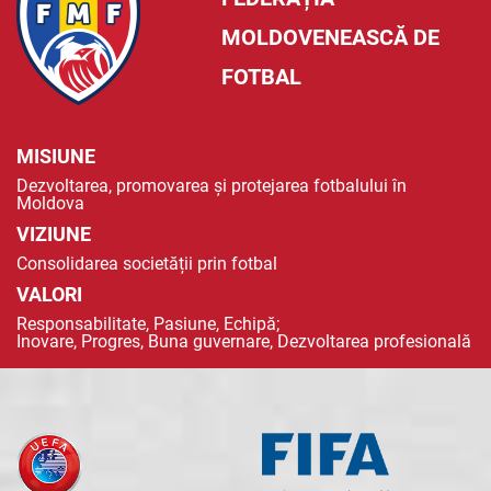
MOLDOVENEASCĂ DE
FOTBAL
MISIUNE
Dezvoltarea, promovarea și protejarea fotbalului în
Moldova
VIZIUNE
Consolidarea societății prin fotbal
VALORI
Responsabilitate, Pasiune, Echipă;
Inovare, Progres, Buna guvernare, Dezvoltarea profesională