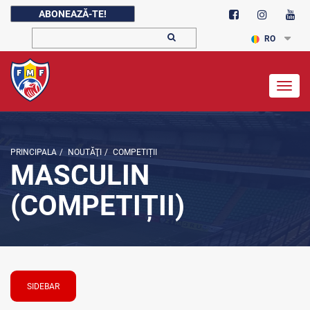
ABONEAZĂ-TE!
RO
Togg
navig
PRINCIPALA
/
NOUTĂŢI
/
COMPETIȚII
MASCULIN
(COMPETIȚII)
SIDEBAR