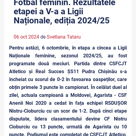
Fotbal feminin. Rezultatele
etapei a V-a a Ligii
Naționale, ediția 2024/25
06 oct 2024
de
Svetlana Tataru
Pentru astăzi, 6 octombrie, în etapa a cincea a Ligii
Naționale feminine, sezonul 2024/25, au fost
programate două meciuri. Partida dintre CSFCJT
Atletico și Real Succes ȘS11 Pudra Chișinău s-a
încheiat cu scorul de 0-2 în favoarea oaspeților, care
obțin primele 3 puncte în campionat. În celălat duel al
zilei, actuala campioană a Moldovei, Agarista - CSF
Anenii Noi 2020 a cedat în fața echipei RSDUȘOR
Nistru-Cioburciu cu un scor de 1-2. După cinci etape
disputate, lidera clasamentului devine CF Nistru
Cioburciu cu 13 puncte, urmată de Agarista cu 10
puncte. Podiumul este completat de CSFCJT Atletico,