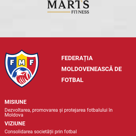
FEDERAȚIA
MOLDOVENEASCĂ DE
FOTBAL
MISIUNE
Dezvoltarea, promovarea și protejarea fotbalului în
Moldova
VIZIUNE
Consolidarea societății prin fotbal