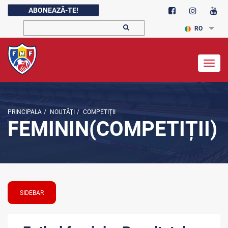
ABONEAZĂ-TE!
RO
Togg
navig
PRINCIPALA
/
NOUTĂŢI
/
COMPETIȚII
FEMININ(COMPETIȚII)
SIDEBAR