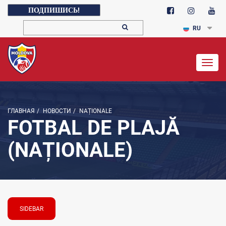
ПОДПИШИСЬ!
RU
Togg
navig
ГЛАВНАЯ
/
НОВОСТИ
/
NAȚIONALE
FOTBAL DE PLAJĂ
(NAȚIONALE)
SIDEBAR