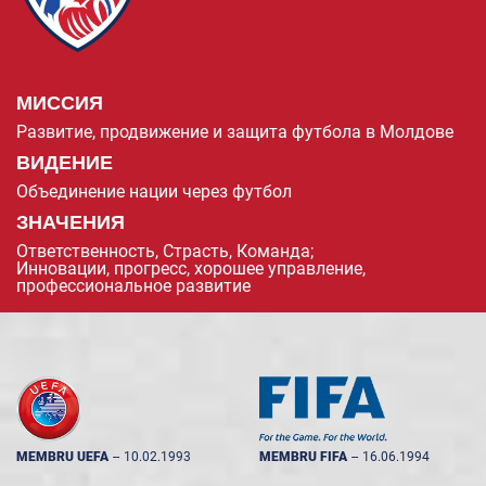
МИССИЯ
Развитие, продвижение и защита футбола в Молдове
ВИДЕНИЕ
Объединение нации через футбол
ЗНАЧЕНИЯ
Ответственность, Страсть, Команда;
Инновации, прогресс, хорошее управление,
профессиональное развитие
MEMBRU UEFA
--
10.02.1993
MEMBRU FIFA
--
16.06.1994