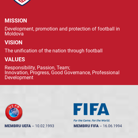
MISSION
Development, promotion and protection of football in
Moldova
VISION
The unification of the nation through football
VALUES
Responsibility, Passion, Team;
Innovation, Progress, Good Governance, Professional
Development
MEMBRU UEFA
--
10.02.1993
MEMBRU FIFA
--
16.06.1994