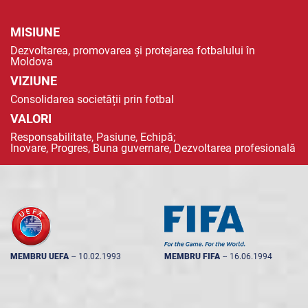
MISIUNE
Dezvoltarea, promovarea și protejarea fotbalului în
Moldova
VIZIUNE
Consolidarea societății prin fotbal
VALORI
Responsabilitate, Pasiune, Echipă;
Inovare, Progres, Buna guvernare, Dezvoltarea profesională
MEMBRU UEFA
--
10.02.1993
MEMBRU FIFA
--
16.06.1994