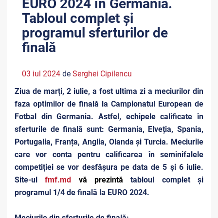
EURO 2024 în Germania.
Tabloul complet și
programul sferturilor de
finală
03 iul 2024
de
Serghei Cipilencu
Ziua de marți, 2 iulie, a fost ultima zi a meciurilor din
faza optimilor de finală la Campionatul European de
Fotbal din Germania. Astfel, echipele calificate în
sferturile de finală sunt: Germania, Elveția, Spania,
Portugalia, Franța, Anglia, Olanda și Turcia. Meciurile
care vor conta pentru calificarea în seminifalele
competiției se vor desfășura pe data de 5 și 6 iulie.
Site-ul
fmf.md
vă prezintă
tabloul complet și
programul 1/4 de finală la EURO 2024.
Meciurile din sferturile de finală: