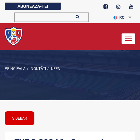
ABONEAZĂ-TE!
RO
Togg
navig
PRINCIPALA
/
NOUTĂŢI
/
UEFA
SIDEBAR