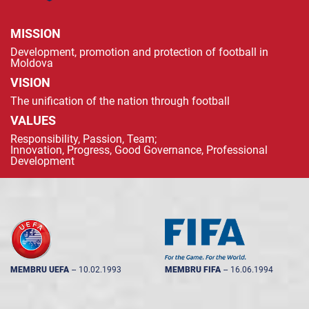
MISSION
Development, promotion and protection of football in
Moldova
VISION
The unification of the nation through football
VALUES
Responsibility, Passion, Team;
Innovation, Progress, Good Governance, Professional
Development
MEMBRU UEFA
--
10.02.1993
MEMBRU FIFA
--
16.06.1994