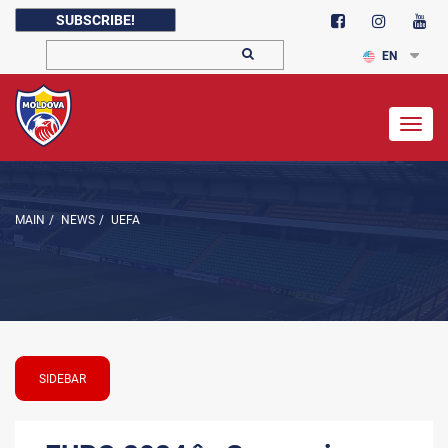
SUBSCRIBE!
EN
Togg
navig
MAIN
/
NEWS
/
UEFA
SIDEBAR