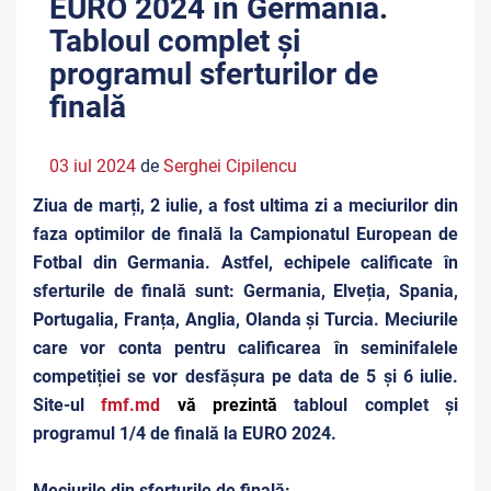
EURO 2024 în Germania.
Tabloul complet și
programul sferturilor de
finală
03 iul 2024
de
Serghei Cipilencu
Ziua de marți, 2 iulie, a fost ultima zi a meciurilor din
faza optimilor de finală la Campionatul European de
Fotbal din Germania. Astfel, echipele calificate în
sferturile de finală sunt: Germania, Elveția, Spania,
Portugalia, Franța, Anglia, Olanda și Turcia. Meciurile
care vor conta pentru calificarea în seminifalele
competiției se vor desfășura pe data de 5 și 6 iulie.
Site-ul
fmf.md
vă prezintă
tabloul complet și
programul 1/4 de finală la EURO 2024.
Meciurile din sferturile de finală: