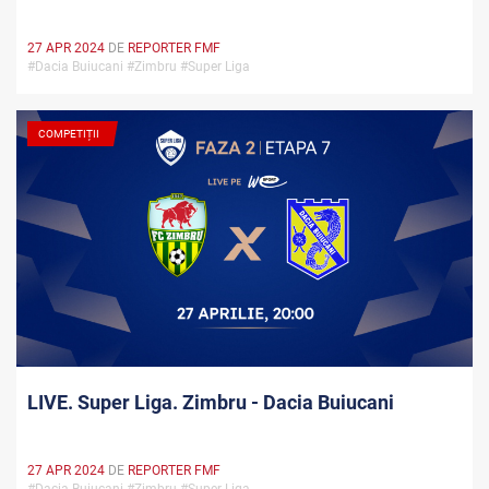
27 APR 2024
DE
REPORTER FMF
#Dacia Buiucani #Zimbru #Super Liga
COMPETIȚII
LIVE. Super Liga. Zimbru - Dacia Buiucani
27 APR 2024
DE
REPORTER FMF