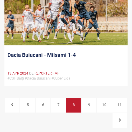
Dacia Buiucani - Milsami 1-4
13 APR 2024
DE
REPORTER FMF
#CSF Bălți #Dacia Buiucani #Super Liga
5
6
7
8
9
10
11