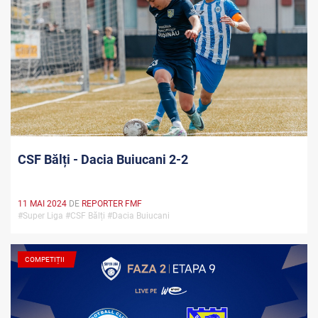
CSF Bălți - Dacia Buiucani 2-2
11 MAI 2024
DE
REPORTER FMF
#Super Liga #CSF Bălți #Dacia Buiucani
COMPETIȚII