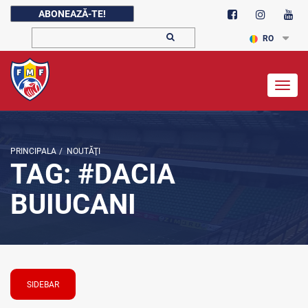
ABONEAZĂ-TE!
RO
Togg
navig
PRINCIPALA
/
NOUTĂŢI
TAG: #DACIA
BUIUCANI
SIDEBAR