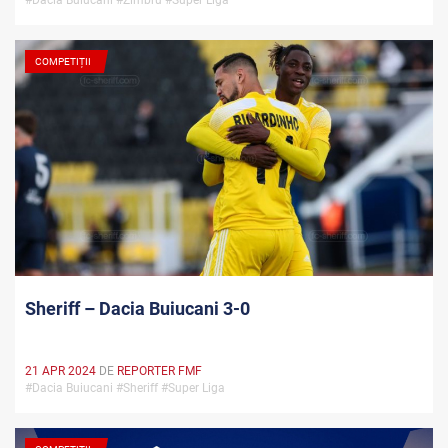
#Dacia Buiucani #Zimbru #Super Liga
COMPETIȚII
Sheriff – Dacia Buiucani 3-0
21 APR 2024
DE
REPORTER FMF
#Dacia Buiucani #Sheriff #Super Liga