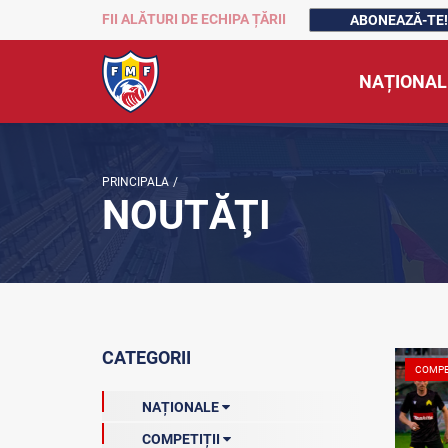
FII ALĂTURI DE ECHIPA ȚĂRII
ABONEAZĂ-TE!
NAȚIONAL
PRINCIPALA
/
NOUTĂŢI
CATEGORII
COMPE
NAȚIONALE
COMPETIȚII