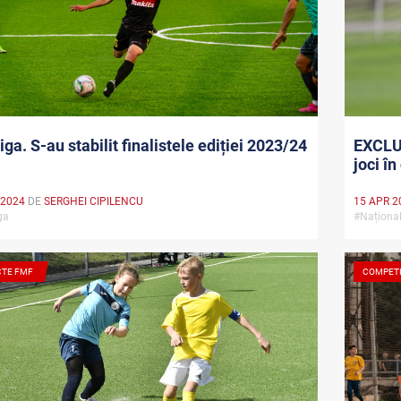
ga. S-au stabilit finalistele ediției 2023/24
EXCLUS
joci î
 2024
DE
SERGHEI CIPILENCU
15 APR 2
iga
#Națion
CTE FMF
COMPETI