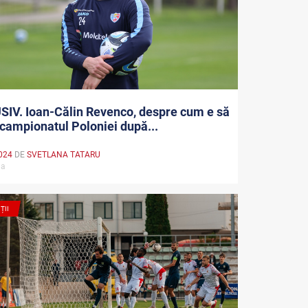
IV. Ioan-Călin Revenco, despre cum e să
n campionatul Poloniei după...
024
DE
SVETLANA TATARU
ala
ȚII