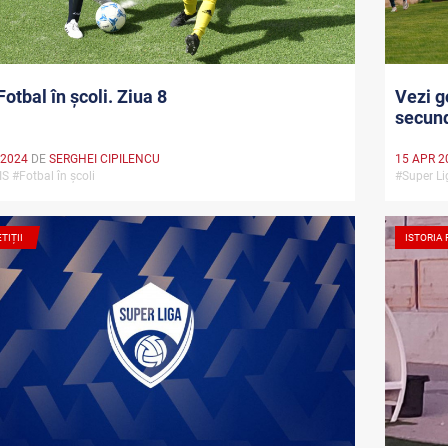
Fotbal în școli. Ziua 8
Vezi g
secun
 2024
DE
SERGHEI CIPILENCU
15 APR 2
IS #Fotbal în școli
#Super L
TIȚII
ISTORIA