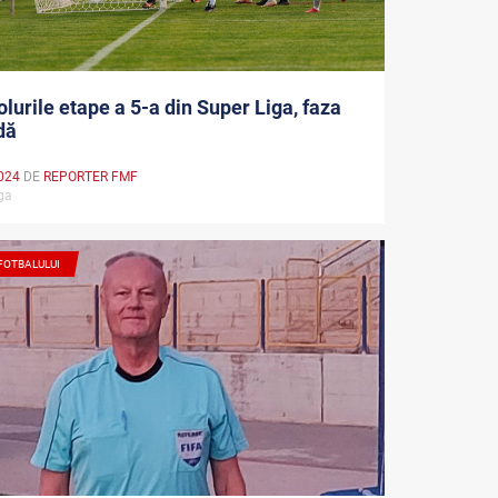
olurile etape a 5-a din Super Liga, faza
dă
024
DE
REPORTER FMF
iga
 FOTBALULUI