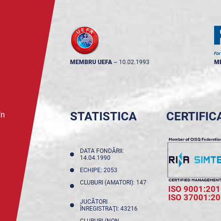
MEMBRU UEFA
--
10.02.1993
M
STATISTICA
CERTIFIC
în
DATA FONDĂRII:
14.04.1990
ECHIPE: 2053
CLUBURI (AMATORI): 147
ISO 9001:201
ISO 37001:2
JUCĂTORI
ÎNREGISTRAŢI: 43216
CLUBURI (NON-