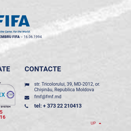
EMBRU FIFA
--
16.06.1994
ATE
CONTACTE
str. Tricolorului, 39, MD-2012, or.
Chișinău, Republica Moldova
fmf@fmf.md
tel: + 373 22 210413
5
016
UP