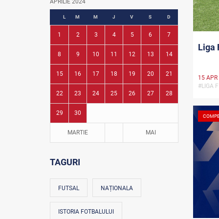
APRILIE 2024
Fotbal în grădinițe
L
M
M
J
V
S
D
1
2
3
4
5
6
7
Liga 
8
9
10
11
12
13
14
15
16
17
18
19
20
21
15 APR
#LIGA F
22
23
24
25
26
27
28
29
30
COMPE
MARTIE
MAI
TAGURI
FUTSAL
NAȚIONALA
ISTORIA FOTBALULUI