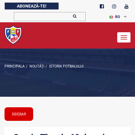
ABONEAZĂ-TE!
RO
Togg
navig
PRINCIPALA
/
NOUTĂŢI
/
ISTORIA FOTBALULUI
SIDEBAR