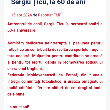
Sergiu Țîcu, la 60 de ani
15 apr 2024
de
Reporter FMF
Antrenorul de copii, Sergiu Țîcu își serbează astăzi a
60-a aniversare!
Admirăm dedicarea neîntreruptă și pasiunea pentru
fotbal, ce au contribuit la dezvoltarea sportului rege în
țara noastră. Mulțumim pentru contribuția valoroasă
și pentru tot efortul depus în promovarea fotbalului
din raionul Ungheni.
Federația Moldovenească de Fotbal, din numele
întregii comunități fotbalistice, îi urează omagiatului
multă sănătate, fericire alături de cei dragi și toate
cele bune!
La mulți ani!