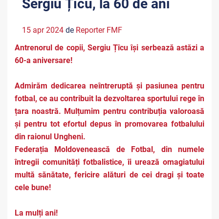
Sergiu Țîcu, la 60 de ani
15 apr 2024
de
Reporter FMF
Antrenorul de copii, Sergiu Țîcu își serbează astăzi a
60-a aniversare!
Admirăm dedicarea neîntreruptă și pasiunea pentru
fotbal, ce au contribuit la dezvoltarea sportului rege în
țara noastră. Mulțumim pentru contribuția valoroasă
și pentru tot efortul depus în promovarea fotbalului
din raionul Ungheni.
Federația Moldovenească de Fotbal, din numele
întregii comunități fotbalistice, îi urează omagiatului
multă sănătate, fericire alături de cei dragi și toate
cele bune!
La mulți ani!