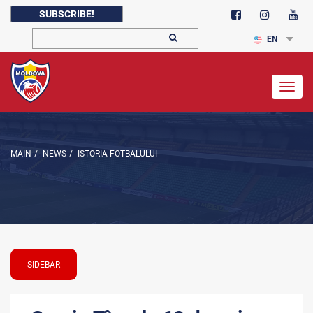
SUBSCRIBE!
EN
Togg
navig
MAIN
/
NEWS
/
ISTORIA FOTBALULUI
SIDEBAR