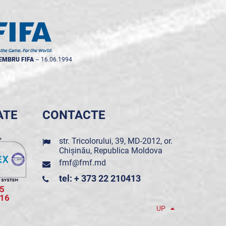
EMBRU FIFA
--
16.06.1994
ATE
CONTACTE
str. Tricolorului, 39, MD-2012, or.
Chișinău, Republica Moldova
fmf@fmf.md
tel: + 373 22 210413
5
016
UP