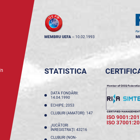
MEMBRU UEFA
--
10.02.1993
M
STATISTICA
CERTIFIC
în
DATA FONDĂRII:
14.04.1990
ECHIPE: 2053
CLUBURI (AMATORI): 147
ISO 9001:201
ISO 37001:2
JUCĂTORI
ÎNREGISTRAŢI: 43216
CLUBURI (NON-