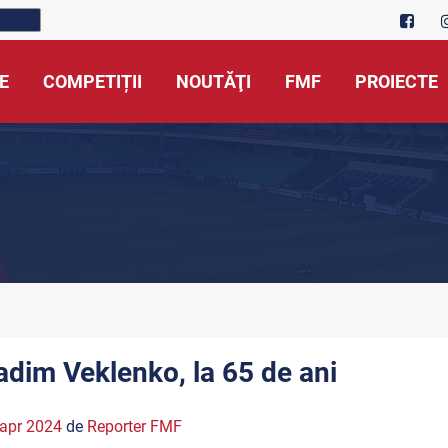
E
COMPETIȚII
NOUTĂŢI
FMF
PROIECTE
adim Veklenko, la 65 de ani
apr 2024
de
Reporter FMF