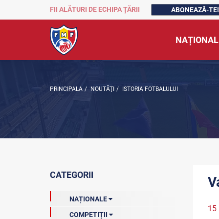
FII ALĂTURI DE ECHIPA ȚĂRII
ABONEAZĂ-TE!
NAȚIONAL
PRINCIPALA
/
NOUTĂŢI
/
ISTORIA FOTBALULUI
CATEGORII
V
NAȚIONALE
15 
COMPETIȚII