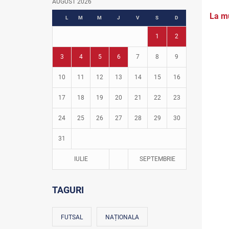
AUGUST 2026
Fotbal în grădinițe
La mu
L
M
M
J
V
S
D
1
2
3
4
5
6
7
8
9
10
11
12
13
14
15
16
17
18
19
20
21
22
23
24
25
26
27
28
29
30
31
IULIE
SEPTEMBRIE
TAGURI
FUTSAL
NAȚIONALA