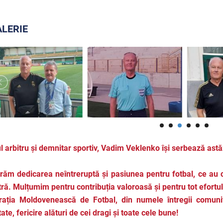
LERIE
l arbitru și demnitar sportiv, Vadim Veklenko își serbează astă
ăm dedicarea neîntreruptă și pasiunea pentru fotbal, ce au co
ră. Mulțumim pentru contribuția valoroasă și pentru tot efortu
ația Moldovenească de Fotbal, din numele întregii comunită
ate, fericire alături de cei dragi și toate cele bune!