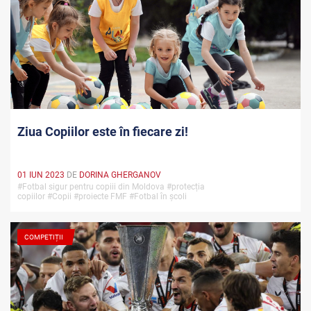
Ziua Copiilor este în fiecare zi!
01 IUN 2023
DE
DORINA GHERGANOV
#Fotbal sigur pentru copiii din Moldova #protecția
copiilor #Copii #proiecte FMF #Fotbal în școli
COMPETIȚII