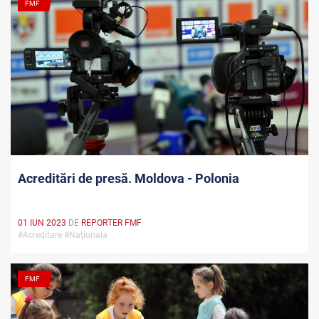
FMF
Acreditări de presă. Moldova - Polonia
01 IUN 2023
DE
REPORTER FMF
#Acreditare #Naționala
FMF