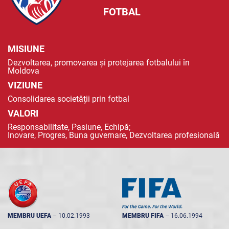
FOTBAL
MISIUNE
Dezvoltarea, promovarea și protejarea fotbalului în
Moldova
VIZIUNE
Consolidarea societății prin fotbal
VALORI
Responsabilitate, Pasiune, Echipă;
Inovare, Progres, Buna guvernare, Dezvoltarea profesională
MEMBRU UEFA
--
10.02.1993
MEMBRU FIFA
--
16.06.1994