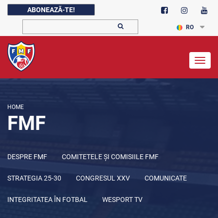
ABONEAZĂ-TE!
RO
Togg
navig
HOME
FMF
DESPRE FMF
COMITETELE ȘI COMISIILE FMF
STRATEGIA 25-30
CONGRESUL XXV
COMUNICATE
INTEGRITATEA ÎN FOTBAL
WESPORT TV