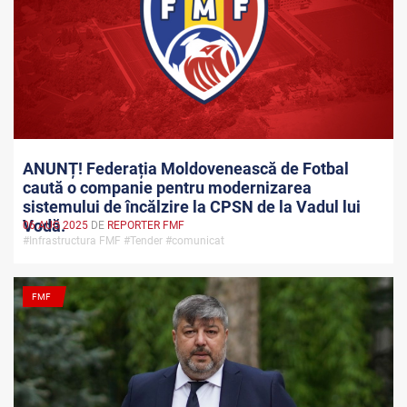
ANUNȚ! Federația Moldovenească de Fotbal
caută o companie pentru modernizarea
sistemului de încălzire la CPSN de la Vadul lui
Vodă.
06 AUG 2025
DE
REPORTER FMF
#Infrastructura FMF #Tender #comunicat
FMF