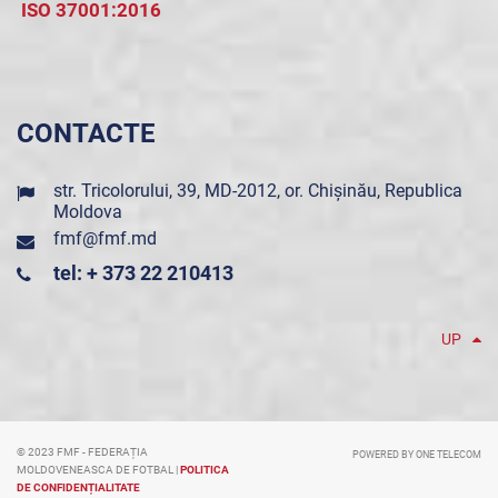
ISO 37001:2016
CONTACTE
str. Tricolorului, 39, MD-2012, or. Chișinău, Republica
Moldova
fmf@fmf.md
tel: + 373 22 210413
UP
© 2023 FMF - FEDERAȚIA
POWERED BY ONE TELECOM
MOLDOVENEASCA DE FOTBAL |
POLITICA
DE CONFIDENȚIALITATE