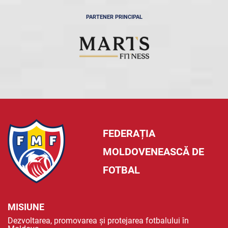
PARTENER PRINCIPAL
FEDERAȚIA
MOLDOVENEASCĂ DE
FOTBAL
MISIUNE
Dezvoltarea, promovarea și protejarea fotbalului în