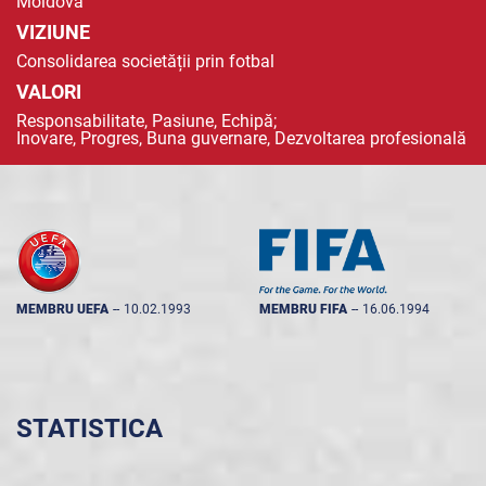
Moldova
VIZIUNE
Consolidarea societății prin fotbal
VALORI
Responsabilitate, Pasiune, Echipă;
Inovare, Progres, Buna guvernare, Dezvoltarea profesională
MEMBRU UEFA
--
10.02.1993
MEMBRU FIFA
--
16.06.1994
STATISTICA