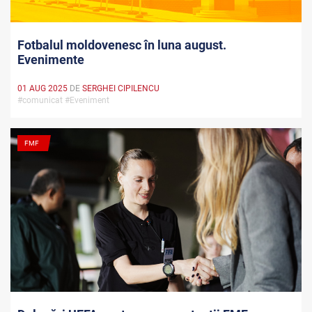
Fotbalul moldovenesc în luna august.
Evenimente
01 AUG 2025
DE
SERGHEI CIPILENCU
#comunicat #Eveniment
FMF