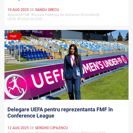
19 AUG 2025
DE
SANDU GRECU
#proiecte FMF #Scoala Federala de Antrenori #Conferință
UEFA #Fotbal de Elită
FMF
Delegare UEFA pentru reprezentanta FMF în
Conference League
12 AUG 2025
DE
SERGHEI CIPILENCU
#Alina Capațina #Europa Conference League #Delegare UEFA