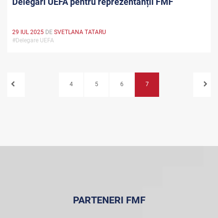
Delegări UEFA pentru reprezentanții FMF
29 IUL 2025
DE
SVETLANA TATARU
#Delegare UEFA
4
5
6
7
PARTENERI FMF