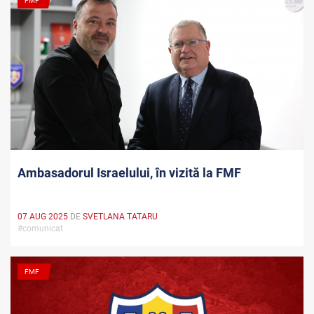
FMF
Ambasadorul Israelului, în vizită la FMF
07 AUG 2025
DE
SVETLANA TATARU
#comunicat
FMF