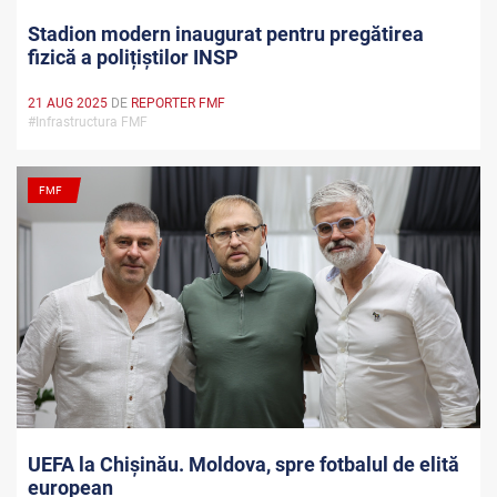
Stadion modern inaugurat pentru pregătirea
fizică a polițiștilor INSP
21 AUG 2025
DE
REPORTER FMF
#Infrastructura FMF
FMF
UEFA la Chișinău. Moldova, spre fotbalul de elită
european