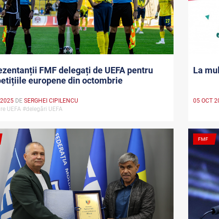
zentanții FMF delegați de UEFA pentru
La mul
tițiile europene din octombrie
 2025
DE
SERGHEI CIPILENCU
05 OCT 2
re UEFA #delegări UEFA
FMF