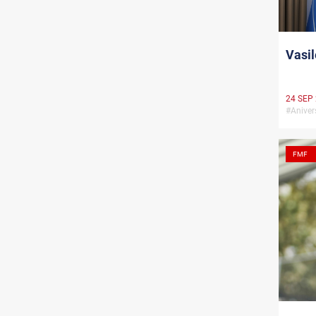
Vasil
24 SEP
#Anive
FMF