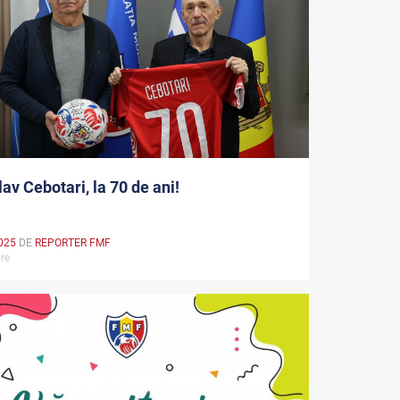
lav Cebotari, la 70 de ani!
025
DE
REPORTER FMF
are