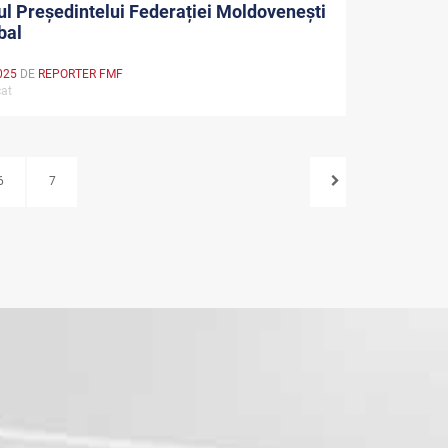
l Președintelui Federației Moldovenești
bal
025
DE
REPORTER FMF
cat
6
7