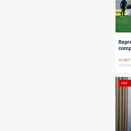
Repre
compe
10 OCT
#Delega
FMF