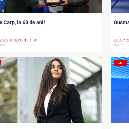
e Carp, la 60 de ani!
Ousma
 2025
DE
REPORTER FMF
22 SEP 2
rsare
#Balonul
FMF