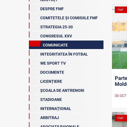
DESPRE FMF
FMF
COMITETELE ȘI COMISIILE FMF
STRATEGIA 25-30
CONGRESUL XXV
COMUNICATE
INTEGRITATEA ÎN FOTBAL
WE SPORT TV
DOCUMENTE
Parte
LICENȚIERE
Moldo
ŞCOALA DE ANTRENORI
30 OCT
STADIOANE
INTERNAȚIONAL
ARBITRAJ
FMF
ASOCIAȚII RAIONALE