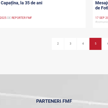
 Capațîna, la 35 de ani
Mesaju
de Fot
 2025
DE
REPORTER FMF
17 SEP 2
#comuni
2
3
4
5
PARTENERI FMF