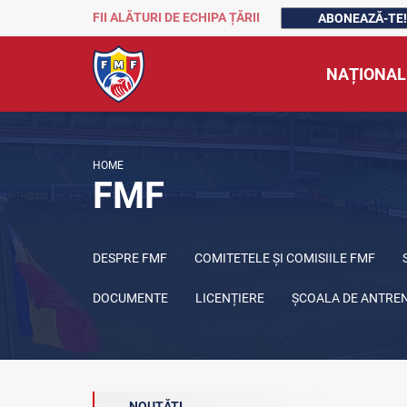
FII ALĂTURI DE ECHIPA ȚĂRII
ABONEAZĂ-TE!
NAȚIONAL
HOME
FMF
DESPRE FMF
COMITETELE ȘI COMISIILE FMF
DOCUMENTE
LICENȚIERE
ŞCOALA DE ANTRE
NOUTĂȚI