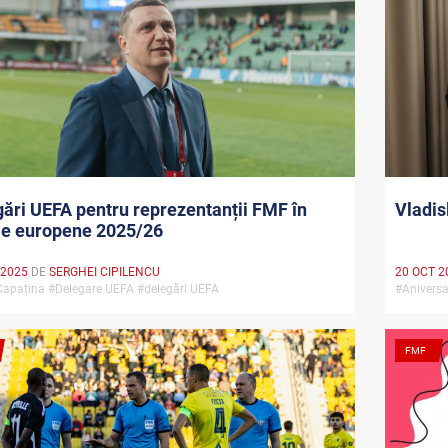
ări UEFA pentru reprezentanții FMF în
Vladis
le europene 2025/26
 2025
DE
SERGHEI CIPILENCU
20 OCT 2
Capațina #Delegare UEFA #delegări UEFA
#Anivers
FMF