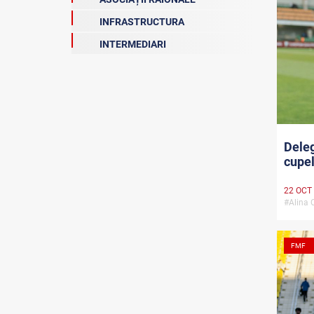
INFRASTRUCTURA
INTERMEDIARI
Deleg
cupe
22 OCT
#Alina 
FMF