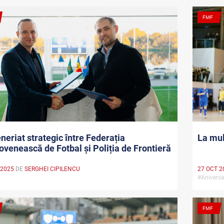
FMF
neriat strategic între Federația
La mul
venească de Fotbal și Poliția de Frontieră
 2025
DE
SERGHEI CIPILENCU
27 OCT 2
#Anivers
FMF