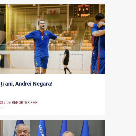
ți ani, Andrei Negara!
025
DE
REPORTER FMF
are