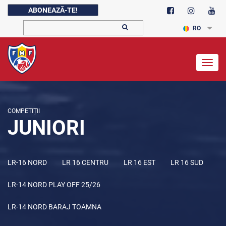
ABONEAZĂ-TE!
RO
Togg
navig
COMPETIȚII
JUNIORI
LR-16 NORD
LR 16 CENTRU
LR 16 EST
LR 16 SUD
LR-14 NORD PLAY OFF 25/26
LR-14 NORD BARAJ TOAMNA