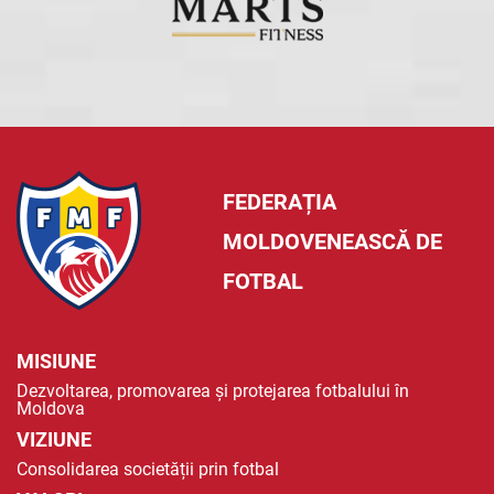
FEDERAȚIA
MOLDOVENEASCĂ DE
FOTBAL
MISIUNE
Dezvoltarea, promovarea și protejarea fotbalului în
Moldova
VIZIUNE
Consolidarea societății prin fotbal