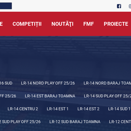
E
COMPETIȚII
NOUTĂŢI
FMF
PROIECTE
16 SUD
LR-14 NORD PLAY OFF 25/26
LR-14 NORD BARAJ TOA
FF 25/26
LR-14 EST BARAJ TOAMNA
LR-14 SUD PLAY OFF 25/
LR-14 CENTRU 2
LR-14 EST 1
LR-14 EST 2
LR-14 SUD 1
2 SUD PLAY OFF 25/26
LR-12 SUD BARAJ TOAMNA
LR-12 CENT