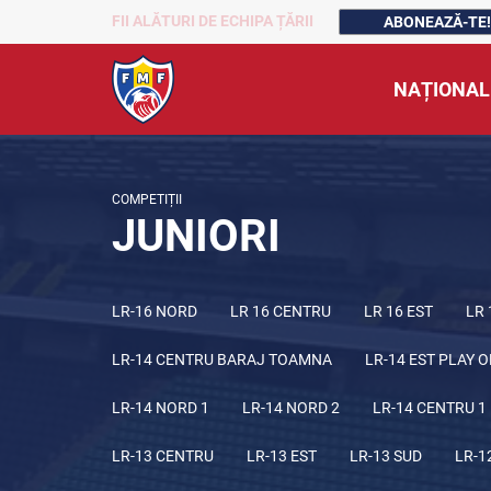
FII ALĂTURI DE ECHIPA ȚĂRII
ABONEAZĂ-TE!
NAȚIONAL
COMPETIȚII
JUNIORI
LR-16 NORD
LR 16 CENTRU
LR 16 EST
LR 
LR-14 CENTRU BARAJ TOAMNA
LR-14 EST PLAY O
LR-14 NORD 1
LR-14 NORD 2
LR-14 CENTRU 1
LR-13 CENTRU
LR-13 EST
LR-13 SUD
LR-1