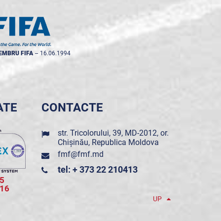
EMBRU FIFA
--
16.06.1994
ATE
CONTACTE
str. Tricolorului, 39, MD-2012, or.
Chișinău, Republica Moldova
fmf@fmf.md
tel: + 373 22 210413
5
016
UP