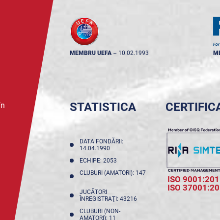
MEMBRU UEFA
--
10.02.1993
M
STATISTICA
CERTIFIC
în
DATA FONDĂRII:
14.04.1990
ECHIPE: 2053
CLUBURI (AMATORI): 147
ISO 9001:201
ISO 37001:2
JUCĂTORI
ÎNREGISTRAŢI: 43216
CLUBURI (NON-
AMATORI): 11