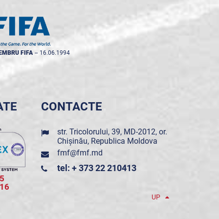
EMBRU FIFA
--
16.06.1994
ATE
CONTACTE
str. Tricolorului, 39, MD-2012, or.
Chișinău, Republica Moldova
fmf@fmf.md
tel: + 373 22 210413
5
016
UP