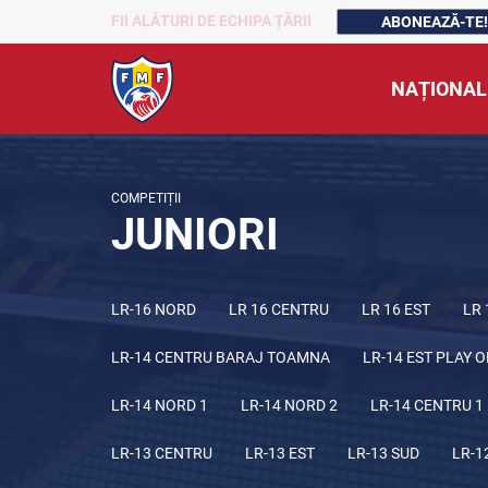
FII ALĂTURI DE ECHIPA ȚĂRII
ABONEAZĂ-TE!
NAȚIONAL
COMPETIȚII
JUNIORI
LR-16 NORD
LR 16 CENTRU
LR 16 EST
LR 
LR-14 CENTRU BARAJ TOAMNA
LR-14 EST PLAY O
LR-14 NORD 1
LR-14 NORD 2
LR-14 CENTRU 1
LR-13 CENTRU
LR-13 EST
LR-13 SUD
LR-1