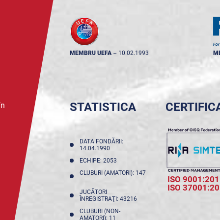
MEMBRU UEFA
--
10.02.1993
M
STATISTICA
CERTIFIC
în
DATA FONDĂRII:
14.04.1990
ECHIPE: 2053
CLUBURI (AMATORI): 147
ISO 9001:201
ISO 37001:2
JUCĂTORI
ÎNREGISTRAŢI: 43216
CLUBURI (NON-
AMATORI): 11