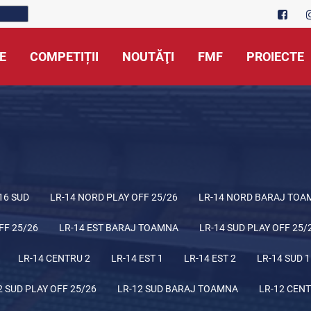
E
COMPETIȚII
NOUTĂŢI
FMF
PROIECTE
16 SUD
LR-14 NORD PLAY OFF 25/26
LR-14 NORD BARAJ TOA
FF 25/26
LR-14 EST BARAJ TOAMNA
LR-14 SUD PLAY OFF 25/
LR-14 CENTRU 2
LR-14 EST 1
LR-14 EST 2
LR-14 SUD 1
2 SUD PLAY OFF 25/26
LR-12 SUD BARAJ TOAMNA
LR-12 CENT