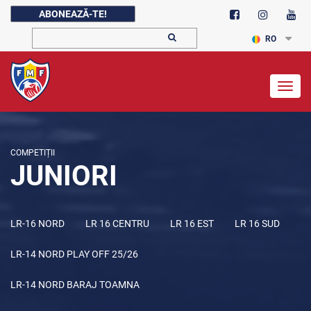
ABONEAZĂ-TE!
RO
Togg
navig
COMPETIȚII
JUNIORI
LR-16 NORD
LR 16 CENTRU
LR 16 EST
LR 16 SUD
LR-14 NORD PLAY OFF 25/26
LR-14 NORD BARAJ TOAMNA