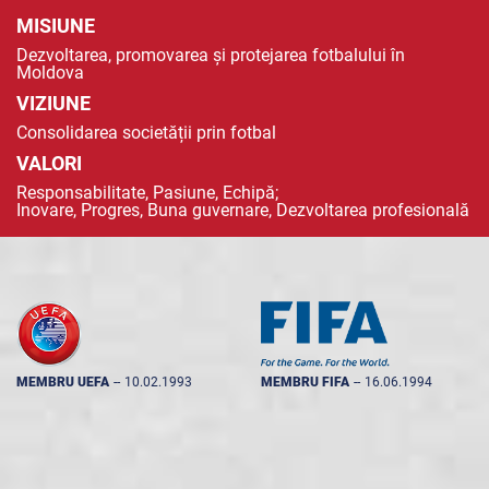
MISIUNE
Dezvoltarea, promovarea și protejarea fotbalului în
Moldova
VIZIUNE
Consolidarea societății prin fotbal
VALORI
Responsabilitate, Pasiune, Echipă;
Inovare, Progres, Buna guvernare, Dezvoltarea profesională
MEMBRU UEFA
--
10.02.1993
MEMBRU FIFA
--
16.06.1994