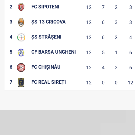
2
FC SIPOTENI
12
7
2
3
3
ȘS-13 CRICOVA
12
6
3
3
4
ȘS STRĂȘENI
12
6
2
4
5
CF BARSA UNGHENI
12
5
1
6
6
FC CHIȘINĂU
12
4
2
6
7
FC REAL SIREȚI
12
0
0
12