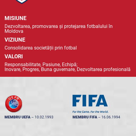
MISIUNE
Dezvoltarea, promovarea și protejarea fotbalului în
Moldova
VIZIUNE
Consolidarea societății prin fotbal
VALORI
Responsabilitate, Pasiune, Echipă;
Inovare, Progres, Buna guvernare, Dezvoltarea profesională
MEMBRU UEFA
--
10.02.1993
MEMBRU FIFA
--
16.06.1994