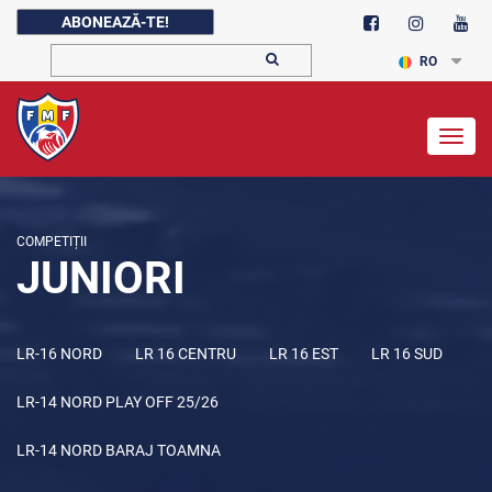
ABONEAZĂ-TE!
RO
Togg
navig
COMPETIȚII
JUNIORI
LR-16 NORD
LR 16 CENTRU
LR 16 EST
LR 16 SUD
LR-14 NORD PLAY OFF 25/26
LR-14 NORD BARAJ TOAMNA