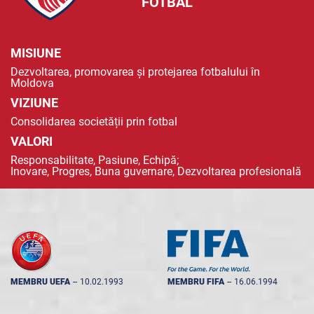
FOTBAL
MISIUNE
Dezvoltarea, promovarea și protejarea fotbalului în
Moldova
VIZIUNE
Consolidarea societății prin fotbal
VALORI
Responsabilitate, Pasiune, Echipă;
Inovare, Progres, Buna guvernare, Dezvoltarea profesională
MEMBRU UEFA
--
10.02.1993
MEMBRU FIFA
--
16.06.1994