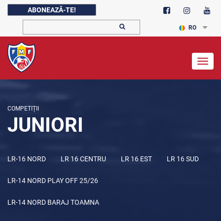
ABONEAZĂ-TE!
RO
Togg
navig
COMPETIȚII
JUNIORI
LR-16 NORD
LR 16 CENTRU
LR 16 EST
LR 16 SUD
LR-14 NORD PLAY OFF 25/26
LR-14 NORD BARAJ TOAMNA