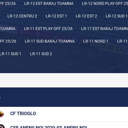
FF 25/26
LR-12 EST BARAJ TOAMNA
LR-12 NORD PLAY OFF 2
LR-12 CENTRU 2
LR-12 EST 1
LR-12 EST 2
LR-12 SUD 1
 TOAMNA
LR-11 EST PLAY OFF 25/26
LR-11 EST BARAJ TOAM
FF 25/26
LR-11 SUD BARAJ TOAMNA
LR-11 NORD 1
LR-11
LR-11 SUD 1
LR-11 SUD 2
A
CF TRIOGLO
CSF ANENII NOI 2020-ȘS ANENII NOI