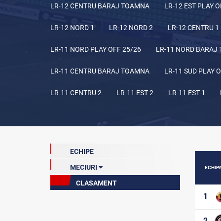
LR-12 CENTRU BARAJ TOAMNA
LR-12 EST PLAY O
LR-12 NORD 1
LR-12 NORD 2
LR-12 CENTRU 1
LR-11 NORD PLAY OFF 25/26
LR-11 NORD BARAJ
LR-11 CENTRU BARAJ TOAMNA
LR-11 SUD PLAY O
LR-11 CENTRU 2
LR-11 EST 2
LR-11 EST 1
ECHIPE
MECIURI
ECHIP
CLASAMENT
Etapa 10 (curentă)
1
Etapa 1
Etapa 2
2