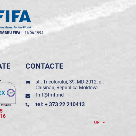
EMBRU FIFA
--
16.06.1994
ATE
CONTACTE
str. Tricolorului, 39, MD-2012, or.
Chișinău, Republica Moldova
fmf@fmf.md
tel: + 373 22 210413
5
016
UP