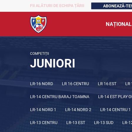
FII ALĂTURI DE ECHIPA ȚĂRII
ABONEAZĂ-TE!
NAȚIONAL
COMPETIȚII
JUNIORI
LR-16 NORD
LR 16 CENTRU
LR 16 EST
LR 
LR-14 CENTRU BARAJ TOAMNA
LR-14 EST PLAY O
LR-14 NORD 1
LR-14 NORD 2
LR-14 CENTRU 1
LR-13 CENTRU
LR-13 EST
LR-13 SUD
LR-1