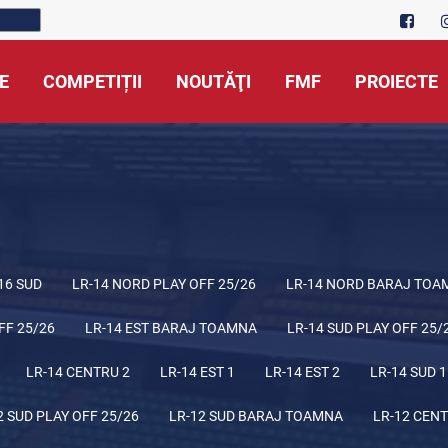
E
COMPETIȚII
NOUTĂŢI
FMF
PROIECTE
16 SUD
LR-14 NORD PLAY OFF 25/26
LR-14 NORD BARAJ TOA
FF 25/26
LR-14 EST BARAJ TOAMNA
LR-14 SUD PLAY OFF 25/
LR-14 CENTRU 2
LR-14 EST 1
LR-14 EST 2
LR-14 SUD 1
2 SUD PLAY OFF 25/26
LR-12 SUD BARAJ TOAMNA
LR-12 CENT