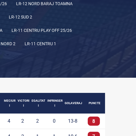
5/26
LR-12 NORD BARAJ TOAMNA
LR-12 SUD 2
NA
LR-11 CENTRU PLAY OFF 25/26
 NORD 2
LR-11 CENTRU 1
MECIUR
VICTORI
EGALITAT
INFRINGER
GOLAVERAJ
PUNCTE
I
I
I
I
4
2
2
0
13-8
8