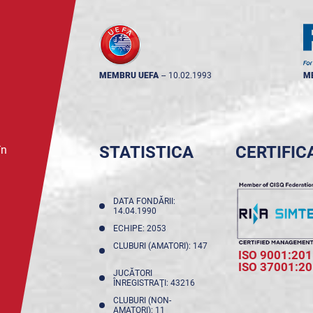
MEMBRU UEFA
--
10.02.1993
M
STATISTICA
CERTIFIC
în
DATA FONDĂRII:
14.04.1990
ECHIPE: 2053
CLUBURI (AMATORI): 147
ISO 9001:201
ISO 37001:2
JUCĂTORI
ÎNREGISTRAŢI: 43216
CLUBURI (NON-
AMATORI): 11