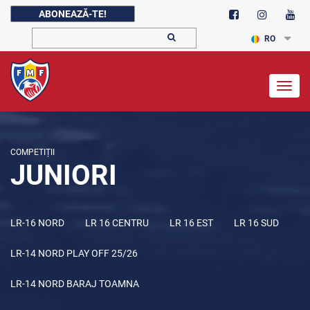
ABONEAZĂ-TE!
RO
Togg
navig
COMPETIȚII
JUNIORI
LR-16 NORD
LR 16 CENTRU
LR 16 EST
LR 16 SUD
LR-14 NORD PLAY OFF 25/26
LR-14 NORD BARAJ TOAMNA