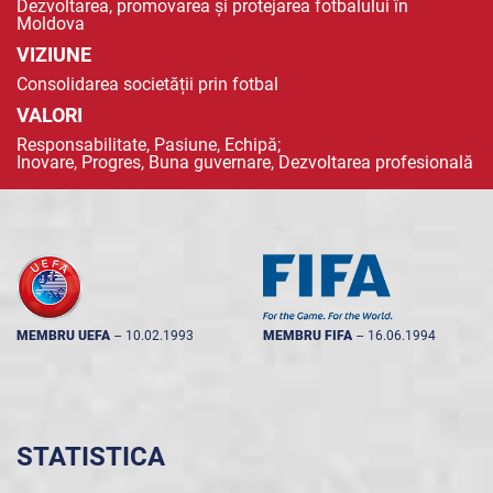
Dezvoltarea, promovarea și protejarea fotbalului în
Moldova
VIZIUNE
Consolidarea societății prin fotbal
VALORI
Responsabilitate, Pasiune, Echipă;
Inovare, Progres, Buna guvernare, Dezvoltarea profesională
MEMBRU UEFA
--
10.02.1993
MEMBRU FIFA
--
16.06.1994
STATISTICA