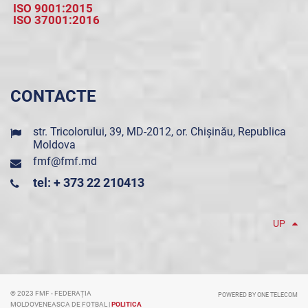
ISO 9001:2015
ISO 37001:2016
CONTACTE
str. Tricolorului, 39, MD-2012, or. Chișinău, Republica
Moldova
fmf@fmf.md
tel: + 373 22 210413
UP
© 2023 FMF - FEDERAȚIA
POWERED BY ONE TELECOM
MOLDOVENEASCA DE FOTBAL |
POLITICA