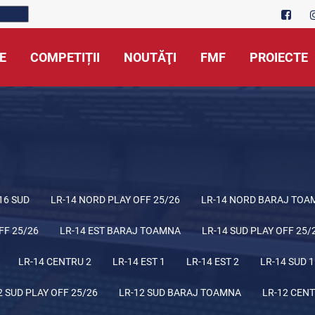
E
COMPETIȚII
NOUTĂŢI
FMF
PROIECTE
16 SUD
LR-14 NORD PLAY OFF 25/26
LR-14 NORD BARAJ TOA
FF 25/26
LR-14 EST BARAJ TOAMNA
LR-14 SUD PLAY OFF 25/
LR-14 CENTRU 2
LR-14 EST 1
LR-14 EST 2
LR-14 SUD 1
2 SUD PLAY OFF 25/26
LR-12 SUD BARAJ TOAMNA
LR-12 CENT