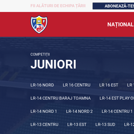
FII ALĂTURI DE ECHIPA ȚĂRII
ABONEAZĂ-TE!
NAȚIONAL
COMPETIȚII
JUNIORI
LR-16 NORD
LR 16 CENTRU
LR 16 EST
LR 
LR-14 CENTRU BARAJ TOAMNA
LR-14 EST PLAY O
LR-14 NORD 1
LR-14 NORD 2
LR-14 CENTRU 1
LR-13 CENTRU
LR-13 EST
LR-13 SUD
LR-1