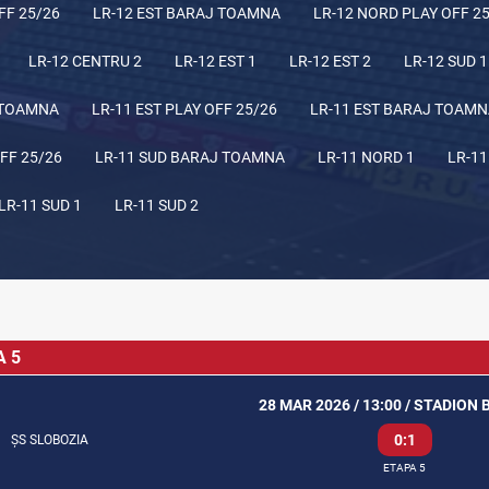
FF 25/26
LR-12 EST BARAJ TOAMNA
LR-12 NORD PLAY OFF 2
LR-12 CENTRU 2
LR-12 EST 1
LR-12 EST 2
LR-12 SUD 1
 TOAMNA
LR-11 EST PLAY OFF 25/26
LR-11 EST BARAJ TOAM
FF 25/26
LR-11 SUD BARAJ TOAMNA
LR-11 NORD 1
LR-11
LR-11 SUD 1
LR-11 SUD 2
A 5
28 MAR 2026 / 13:00 / STADION 
0:1
ȘS SLOBOZIA
ETAPA 5