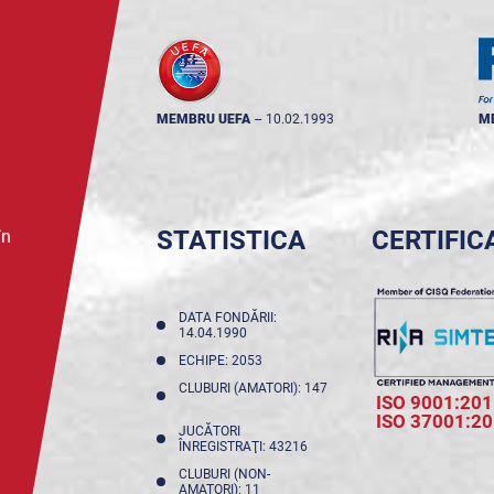
MEMBRU UEFA
--
10.02.1993
M
STATISTICA
CERTIFIC
în
DATA FONDĂRII:
14.04.1990
ECHIPE: 2053
CLUBURI (AMATORI): 147
ISO 9001:201
ISO 37001:2
JUCĂTORI
ÎNREGISTRAŢI: 43216
CLUBURI (NON-
AMATORI): 11