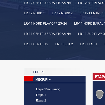
LR-12 CENTRU BARAJ TOAMNA
LR-12 EST PLAY O
LR-12 NORD 1
LR-12 NORD 2
LR-12 CENTRU 1
LR-11 NORD PLAY OFF 25/26
LR-11 NORD BARAJ
LR-11 CENTRU BARAJ TOAMNA
LR-11 SUD PLAY O
LR-11 CENTRU 2
LR-11 EST 2
LR-11 EST 1
ECHIPE
ETAP
MECIURI
Etapa 10 (curentă)
Etapa 1
Etapa 2