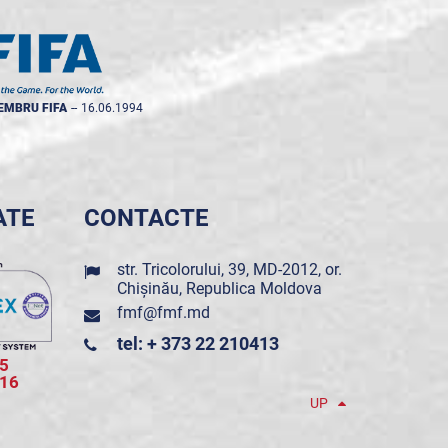
EMBRU FIFA
--
16.06.1994
ATE
CONTACTE
str. Tricolorului, 39, MD-2012, or.
Chișinău, Republica Moldova
fmf@fmf.md
tel: + 373 22 210413
5
016
UP