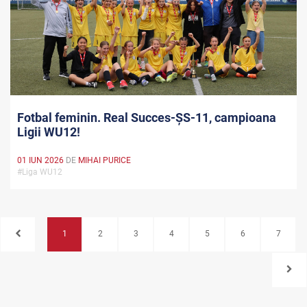
Fotbal feminin. Real Succes-ȘS-11, campioana
Ligii WU12!
01 IUN 2026
DE
MIHAI PURICE
#Liga WU12
1
2
3
4
5
6
7