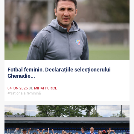
Fotbal feminin. Declarațiile selecționerului
Ghenadie...
04 IUN 2026
DE
MIHAI PURICE
#Naționala feminină