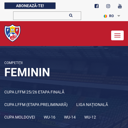
ABONEAZĂ-TE!
RO
Togg
navig
COMPETIȚII
FEMININ
CUPA LFFM 25/26 ETAPA FINALĂ
CUPA LFFM (ETAPA PRELIMINARĂ)
LIGA NAȚIONALĂ
CUPA MOLDOVEI
WU-16
WU-14
WU-12