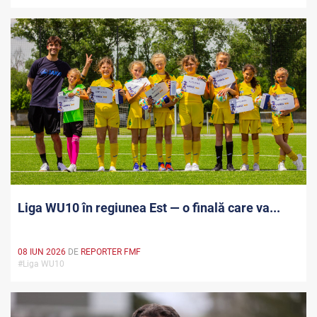
Liga WU10 în regiunea Est — o finală care va...
08 IUN 2026
DE
REPORTER FMF
#Liga WU10