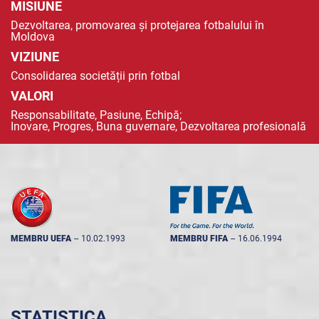
MISIUNE
Dezvoltarea, promovarea și protejarea fotbalului în
Moldova
VIZIUNE
Consolidarea societății prin fotbal
VALORI
Responsabilitate, Pasiune, Echipă;
Inovare, Progres, Buna guvernare, Dezvoltarea profesională
MEMBRU UEFA
--
10.02.1993
MEMBRU FIFA
--
16.06.1994
STATISTICA