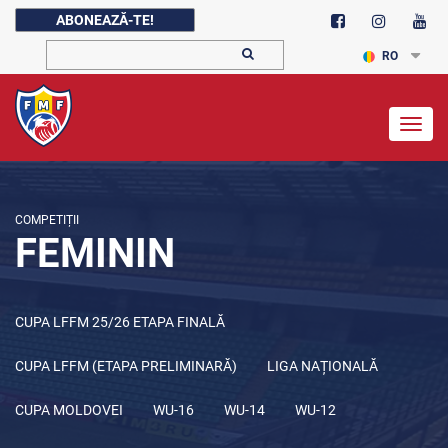
ABONEAZĂ-TE!
RO
Togg
navig
COMPETIȚII
FEMININ
CUPA LFFM 25/26 ETAPA FINALĂ
CUPA LFFM (ETAPA PRELIMINARĂ)
LIGA NAȚIONALĂ
CUPA MOLDOVEI
WU-16
WU-14
WU-12