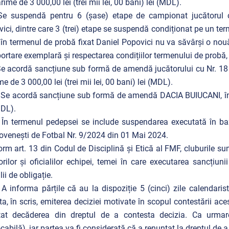
rime de 3 000,00 lei (trei mii lei, 00 bani) lei (MDL).
 Se suspendă pentru 6 (șase) etape de campionat jucătorul 
ici, dintre care 3 (trei) etape se suspendă condiționat pe un ter
în termenul de probă fixat Daniel Popovici nu va săvârși o nouă 
rtare exemplară şi respectarea condițiilor termenului de probă, v
Se acordă sancțiune sub formă de amendă jucătorului cu Nr. 18 
e de 3 000,00 lei (trei mii lei, 00 bani) lei (MDL).
 Se acordă sancțiune sub formă de amendă DACIA BUIUCANI, în m
MDL).
 În termenul pedepsei se include suspendarea executată în baz
venești de Fotbal Nr. 9/2024 din 01 Mai 2024.
rm art. 13 din Codul de Disciplină și Etică al FMF, cluburile s
orilor și oficialilor echipei, temei în care executarea sancțiuni
lii de obligație.
 A informa părțile că au la dispoziție 5 (cinci) zile calendaris
ita, în scris, emiterea deciziei motivate în scopul contestării a
tat decăderea din dreptul de a contesta decizia. Ca urmare,
ocabilă), iar partea va fi considerată că a renunțat la dreptul de a