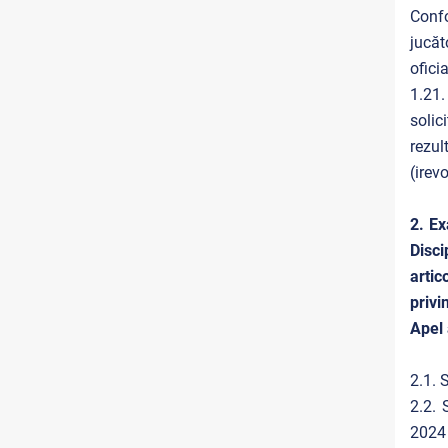
Confo
jucăt
oficia
1.21.
solic
rezul
(irev
2. Ex
Disc
artic
privi
Apel 
2.1. 
2.2. 
2024 