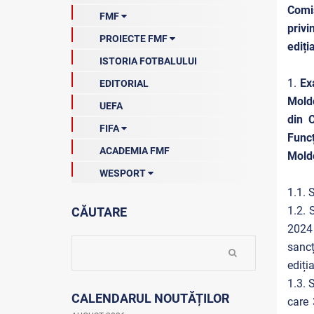
Masculin (Naționale)
Comi
FMF
Feminin (Naționale)
Masculin (Competiții)
privi
Futsal (Naționale)
PROIECTE FMF
Feminin(Competiții)
Arbitraj
ediți
Fotbal de Plajă (Naționale)
Juniori (Competiții)
ISTORIA FOTBALULUI
Asociații Raionale
Open Fun Football Schools
Veterani (Competiții)
Comitetele FMF
1.
Ex
EDITORIAL
Fotbal în școli
Supercupa Moldovei
Școala de antrenori
Moldo
Prin fotbal să creștem sănătoși
UEFA
Liga 1 2025/2026
Licențiere
Proiectul NOI
din C
FIFA
Licențiere(Aditionale)
Grassroots
Funcț
Integritatea în fotbal
ACADEMIA FMF
We play strong
Moldo
Qatar-2022
International
UEFA Playmakers
WESPORT
FIFA News
Comunicate
Turnee pentru copii
CM2026
1.1. 
Licențiere(Arhiva)
Şcoala Voluntarului – PRO Fotbal
Documente
1.2. 
CĂUTARE
Fotbal sigur pentru copiii din
2024
Moldova
sancț
Fotbalul ne Unește
La firul ierbii
ediți
Community Development Officer
1.3. 
CALENDARUL NOUTĂȚILOR
Istoria fotbalului
care 
Turneul Viitorul