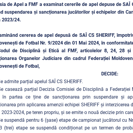
sia de Apel a FMF a examinat cererile de apel depuse de SA
nd suspendarea și sancționarea jucătorilor și echipelor din C
am
a 2023/24.
aminând cererea de apel depusă de SAÎ CS SHERIFF, împotriva 
venești de Fotbal Nr. 9/2024 din 01 Mai 2024, în conformitate 
odul de Disciplină și Etică al FMF, articolelor 8, 24, 28 ș
ionarea Organelor Judiciare din cadrul Federației Moldoven
venești de Fotbal,
DECIDE:
Se admite parțial apelul SAÎ CS SHERIFF.
Se casează parțial Decizia Comisiei de Disciplină a Federație
 în partea ce ține de sancționarea prin suspendare și apli
ionarea prin aplicarea amenzii echipei SHERIFF și interzicerea de
a 2023-2024, pe teren propriu, și se emite o nouă decizie prin care
Se suspendă pentru 6 (șase) etape de campionat jucătorul cu Nr.
3 (trei) etape se suspendă condiționat pe un termen de prob