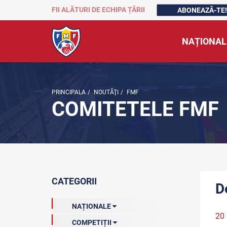
FII ALĂTURI DE ECHIPA ȚĂRII
ABONEAZĂ-TE!
NAȚIONAL
PRINCIPALA
/
NOUTĂŢI
/
FMF
COMITETELE FMF
CATEGORII
D
NAȚIONALE
20
COMPETIȚII