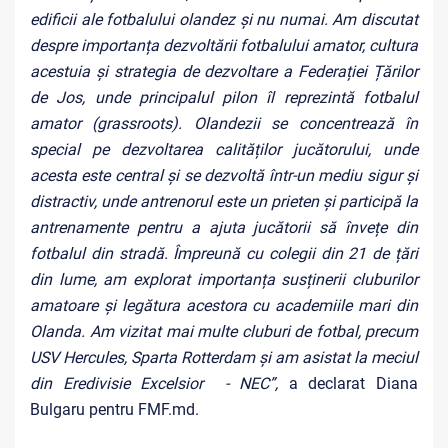
edificii ale fotbalului olandez și nu numai. Am discutat
despre importanța dezvoltării fotbalului amator, cultura
acestuia și strategia de dezvoltare a Federației Țărilor
de Jos, unde principalul pilon îl reprezintă fotbalul
amator (grassroots). Olandezii se concentrează în
special pe dezvoltarea calităților jucătorului, unde
acesta este central și se dezvoltă într-un mediu sigur și
distractiv, unde antrenorul este un prieten și participă la
antrenamente pentru a ajuta jucătorii să învețe din
fotbalul din stradă. Împreună cu colegii din 21 de țări
din lume, am explorat importanța susținerii cluburilor
amatoare și legătura acestora cu academiile mari din
Olanda. Am vizitat mai multe cluburi de fotbal, precum
USV Hercules, Sparta Rotterdam și am asistat la meciul
din Eredivisie Excelsior - NEC”,
a declarat Diana
Bulgaru pentru FMF.md.