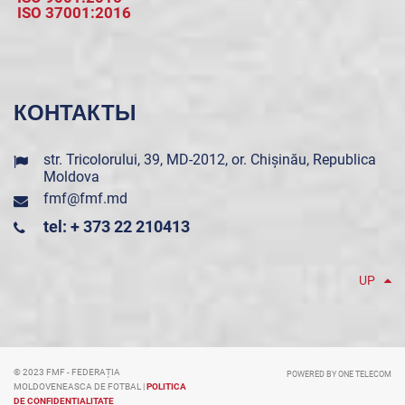
ISO 37001:2016
КОНТАКТЫ
str. Tricolorului, 39, MD-2012, or. Chișinău, Republica
Moldova
fmf@fmf.md
tel: + 373 22 210413
UP
© 2023 FMF - FEDERAȚIA
POWERED BY ONE TELECOM
MOLDOVENEASCA DE FOTBAL |
POLITICA
DE CONFIDENȚIALITATE